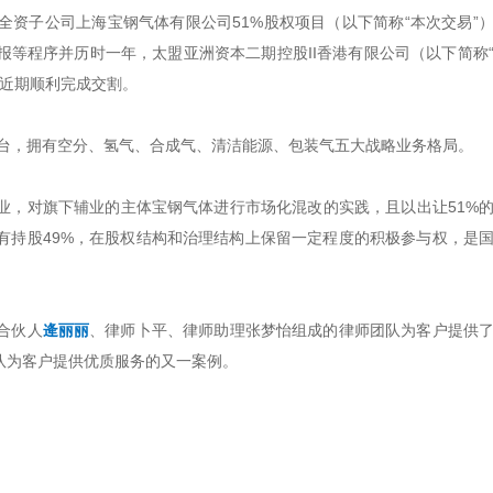
资子公司上海宝钢气体有限公司51%股权项目（以下简称“本次交易”
等程序并历时一年，太盟亚洲资本二期控股II香港有限公司（以下简称
并于近期顺利完成交割。
平台，拥有空分、氢气、合成气、清洁能源、包装气五大战略业务格局。
业，对旗下辅业的主体宝钢气体进行市场化混改的实践，且以出让51%
有持股49%，在股权结构和治理结构上保留一定程度的积极参与权，是
合伙人
逄丽丽
、律师卜平、律师助理张梦怡组成的律师团队为客户提供
队为客户提供优质服务的又一案例。