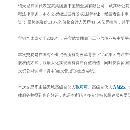
锦天城律师代表宝武集团旗下宝钢金属有限公司，就其转让其全
程法律服务。本次交易经过国有股权挂牌转让、经营者集中申报
资”）最终以溢价113%的价格合计人民币41.66亿元摘牌，
宝钢气体成立于2010年，是宝武集团旗下工业气体业务主要
本次交易是在国有企业混合所有制改革背景下宝武集团专注主
股权的方式，以最大化实现国有资产保值增值，同时仍保留国
投资公司试点中资本“融投管退”的重要尝试。
本次交易系由锦天城高级合伙人
张莉莉
、高级合伙人
方晓杰
、
律服务并得到客户好评，也是本所结合多专业特长组建服务团