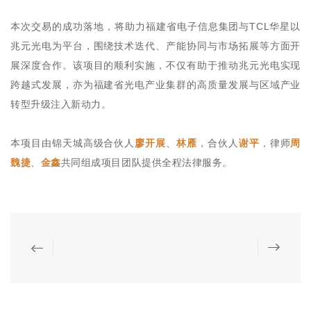
本次交易的成功落地，将助力福建省电子信息集团与TCL华星以
兆元光电为平台，围绕技术迭代、产能协同与市场拓展等方面开
展深度合作。该项目的顺利实施，不仅有助于推动兆元光电实现
跨越式发展，亦为福建省光电产业集群的高质量发展与区域产业
转型升级注入新动力。
本项目由锦天城高级合伙人
廖开展
、
林雁
，合伙人
谢平
，律师
周
魏捷
、
金鑫
共同组成项目团队提供全程法律服务。