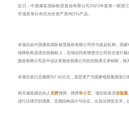
近日，中国康富国际租赁股份有限公司2023年度第一期浙江
市场首单分布式光伏资产类REITs产品。
本项目由中国康富国际租赁股份有限公司作为发起机构，国家
保障机构及优先收购权人，百瑞信托有限责任公司担任发行载
股份有限公司及中信证券股份有限公司担任联席主承销商，锦
本项目发行总规模为7.41亿元，底层资产为国家电投集团浙江
锦天城高级合伙人
吴辉
律师、律师
朱小艺
、项目组成员
张韫蕙
进行法律尽职调查、交易结构设计与论证、出具法律意见书，