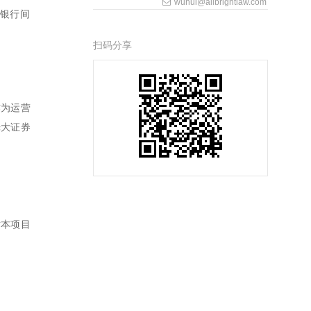
wuhui@allbrightlaw.com
是银行间
扫码分享
作为运营
光大证券
对本项目