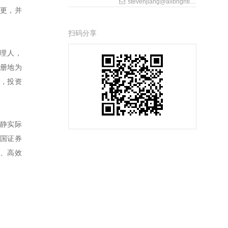
stevenjiang@allbrightlaw.com
变更，并
扫码分享
管理人，
注册地为
历，投资
静实际
国证券
、高效