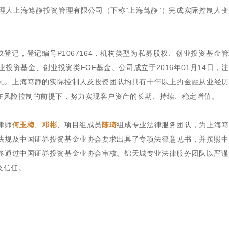
管理人上海笃静投资管理有限公司（下称“上海笃静”）完成实际控制人
成登记，登记编号P1067164，机构类型为私募股权、创业投资基金
投资基金、创业投资类FOF基金。公司成立于2016年01月14日，
0亿元。上海笃静的实际控制人及投资团队均具有十年以上的金融从业经
在风险控制的前提下，努力实现客户资产的长期、持续、稳定增值。
律师
何玉梅
、
邓彬
、项目组成员
陈琦
组成专业法律服务团队，为上海笃
法规及中国证券投资基金业协会要求出具了专项法律意见书，并按照中
终通过中国证券投资基金业协会审核。锦天城专业法律服务团队以严谨
及信任。