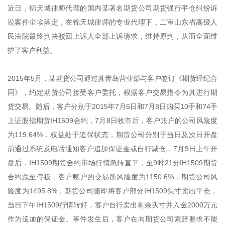
近日，锦天城律师代理的国内某著名期货公司期货强行平仓纠纷诉
讼案件尘埃落定，在锦天城律师的专业代理下，二审山东省高级人
民法院最终判决驳回上诉人全部上诉请求，维持原判，从而全面维
护了客户利益。
2015年5月，某期货公司通过其青岛营业部与客户签订《期货经纪合
同》，约定期货公司接受客户委托，根据客户交易指令为其进行期
货交易。随后，客户分别于2015年7月6日和7月8日购买10手和74手
上证股指期货IH1509合约，7月8日收市后，客户账户的公司风险度
为119.64%，权益处于追保状态，期货公司分别于当日及次日开盘
前通过系统及电话通知客户追加保证金或自行减仓，7月9日上午开
盘后，IH1509期货合约市场行情急转直下，至9时21分IH1509期货
合约跌至停板，客户账户的交易所风险度为1150.6%，期货公司风
险度为1495.8%，期货公司随即将客户部分IH1509头寸卖出平仓，
当日下午IH1509行情转好，客户自行卖出剩余头寸并入金2000万元
作为追加的保证金。事件发生后，客户在向期货公司索赔要求不能