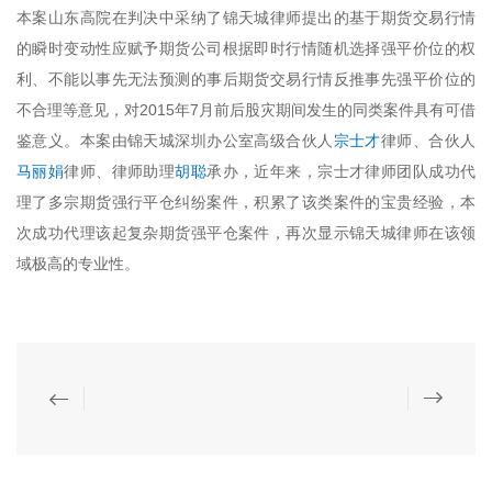
本案山东高院在判决中采纳了锦天城律师提出的基于期货交易行情
的瞬时变动性应赋予期货公司根据即时行情随机选择强平价位的权
利、不能以事先无法预测的事后期货交易行情反推事先强平价位的
不合理等意见，对2015年7月前后股灾期间发生的同类案件具有可借
鉴意义。本案由锦天城深圳办公室高级合伙人
宗士才
律师、合伙人
马丽娟
律师、律师助理
胡聪
承办，近年来，宗士才律师团队成功代
理了多宗期货强行平仓纠纷案件，积累了该类案件的宝贵经验，本
次成功代理该起复杂期货强平仓案件，再次显示锦天城律师在该领
域极高的专业性。