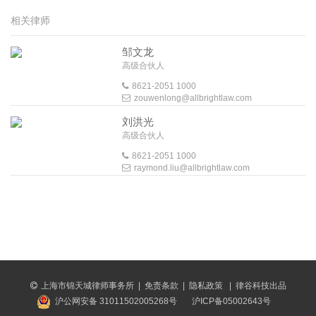
相关律师
邹文龙
高级合伙人
8621-2051 1000
zouwenlong@allbrightlaw.com
刘洪光
高级合伙人
8621-2051 1000
raymond.liu@allbrightlaw.com
上海市锦天城律师事务所
|
免责条款
|
隐私政策
|
律谷科技出品
沪公网安备 31011502005268号
沪ICP备05002643号