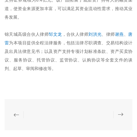
支持证券规模为6.4亿元。该产品拓展了底层资产持有人的融资渠
道，使资金来源更加丰富，可以满足其资金流动性需求，推动其业
务发展。
锦天城高级合伙人律师
邹文龙
，合伙人律师
刘洪光
、律师
谢燕
、
唐
雷
为本项目提供全程法律服务，包括法律尽职调查、交易结构设计
及出具法律意见书；以及资产支持专项计划标准条款、资产买卖协
议、服务协议、托管协议、监管协议、认购协议等全套文件的谈
判、起草、审阅和修改等。