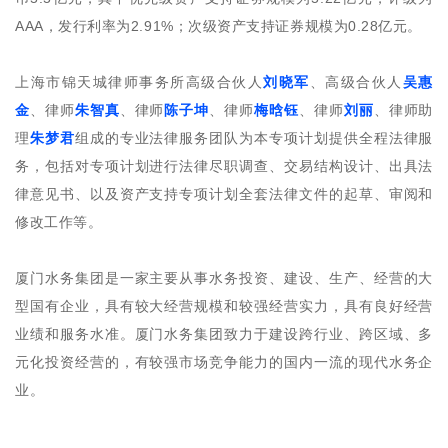
AAA，发行利率为2.91%；次级资产支持证券规模为0.28亿元。
上海市锦天城律师事务所高级合伙人
刘晓军
、高级合伙人
吴惠
金
、律师
朱智真
、律师
陈子坤
、律师
梅晗钰
、律师
刘丽
、律师助
理
朱梦君
组成的专业法律服务团队为本专项计划提供全程法律服
务，包括对专项计划进行法律尽职调查、交易结构设计、出具法
律意见书、以及资产支持专项计划全套法律文件的起草、审阅和
修改工作等。
厦门水务集团是一家主要从事水务投资、建设、生产、经营的大
型国有企业，具有较大经营规模和较强经营实力，具有良好经营
业绩和服务水准。厦门水务集团致力于建设跨行业、跨区域、多
元化投资经营的，有较强市场竞争能力的国内一流的现代水务企
业。