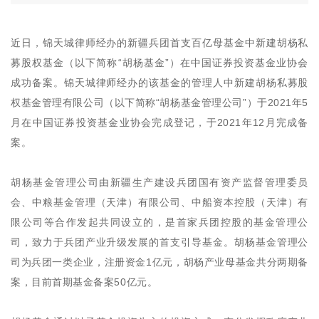
近日，锦天城律师经办的新疆兵团首支百亿母基金中新建胡杨私
募股权基金（以下简称“胡杨基金”）在中国证券投资基金业协会
成功备案。锦天城律师经办的该基金的管理人中新建胡杨私募股
权基金管理有限公司（以下简称“胡杨基金管理公司”）于2021年5
月在中国证券投资基金业协会完成登记，于2021年12月完成备
案。
胡杨基金管理公司由新疆生产建设兵团国有资产监督管理委员
会、中粮基金管理（天津）有限公司、中船资本控股（天津）有
限公司等合作发起共同设立的，是首家兵团控股的基金管理公
司，致力于兵团产业升级发展的首支引导基金。胡杨基金管理公
司为兵团一类企业，注册资金1亿元，胡杨产业母基金共分两期备
案，目前首期基金备案50亿元。