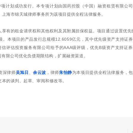
支持专项计划成功发行。本专项计划由国药控股（中国）融资租赁有限公
，上海市锦天城律师事务所为该项目提供全程法律服务。
人享有的租金请求权和其他权利及其附属担保权益。项目通过设置优先
。本项目的产品发行总规模12.6059亿元，其中优先级资产支持证
纪资信评估投资服务有限公司给予的AAA级评级，优先B级资产支持证
赁有限公司优化负债期限结构，扩展融资渠道。
资深律师
吴旭日
、
余云波
，律师
朱怡静
为本项目提供全程法律服务，包
文本的谈判、起草、审阅和修改等。