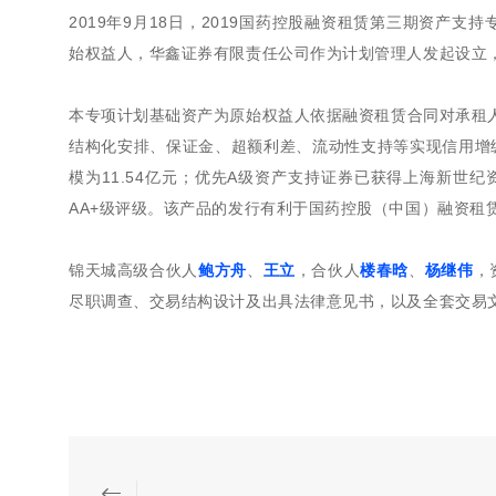
2019年9月18日，2019国药控股融资租赁第三期资产
始权益人，华鑫证券有限责任公司作为计划管理人发起设立
本专项计划基础资产为原始权益人依据融资租赁合同对承租
结构化安排、保证金、超额利差、流动性支持等实现信用增级
模为11.54亿元；优先A级资产支持证券已获得上海新世
AA+级评级。该产品的发行有利于国药控股（中国）融资租
锦天城高级合伙人
鲍方舟
、
王立
，合伙人
楼春晗
、
杨继伟
，
尽职调查、交易结构设计及出具法律意见书，以及全套交易