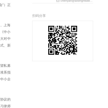
chenyan@allbrightlaw.com
会”）正
扫码分享
司、上海
照《中小
扩大对中
模式、新
海望私募
标准系指
国中小企
伙协议的
实习律师