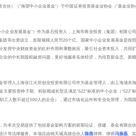
合伙）（“海望中小企业基金”）于中国证券投资基金业协会（“基金业协
中小企业发展基金”）作为基石投资人，上海市商业投资（集团）有限公
集团等出资设立，首期规模人民币20个亿。国家中小企业发展基金是按
分发挥中央财政资金的杠杆作用和乘数效应，吸引社会资本投入，共同
企业的中长期股权融资问题，更好地服务实体经济，为培育新业态、新
金管理人上海张江火炬创业投资有限公司作为基金管理人，由上海浦东
要投资种子期、初创期成长型且满足“522”标准的中小企业（“522”
职工人数不超过500人的企业），通过市场化运作和专业化管理，为我
，为本次交易提供了包括基金架构方案的前期论证、搭建、基金有限合
设计等法律服务。本项目由锦天城高级合伙人
陈燕
律师、律师
冯振磊
、