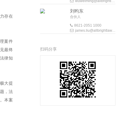
wuweiming@allbrightlaw.com
刘昀东
力存在
合伙人
8621-2051 1000
james.liu@allbrightlaw.com
理案件
扫码分享
见最终
法律知
极大提
题，法
。本案