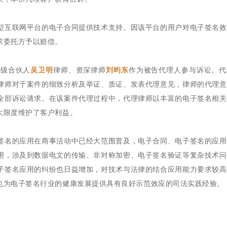
型互联网平台的电子合同提供技术支持。因该平台的用户对电子签名效
求委托方予以赔偿。
高级合伙人
吴卫明
律师、资深律师
刘昀东
作为被告代理人参与诉讼。代
律师对于案件的细致分析及举证、质证、发表代理意见，律师的代理意
全部诉讼请求。在该案件代理过程中，代理律师以丰富的电子签名相关
大限度维护了客户利益。
签名的应用在商事活动中已经大范围普及，电子合同、电子签名的应用
用，涉及到数据电文的传输、非对称加密、电子签名验证等复杂技术问
子签名应用的纠纷也日益增加，对技术与法律的结合应用能力要求较高
也为电子签名行业的健康发展提供具有良好示范效应的司法实践经验。