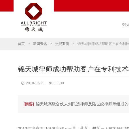
锦
首页
>
新闻资讯
>
交易案例
>
锦天城律师成功帮助客户在专利
锦天城律师成功帮助客户在专利技术
2018-12-25
11130
[摘要]
锦天城高级合伙人刘民选律师及陆世皎律师等组成的
2013年涉案项目研发合作人王某、蒋某、樊某三人欲将项目