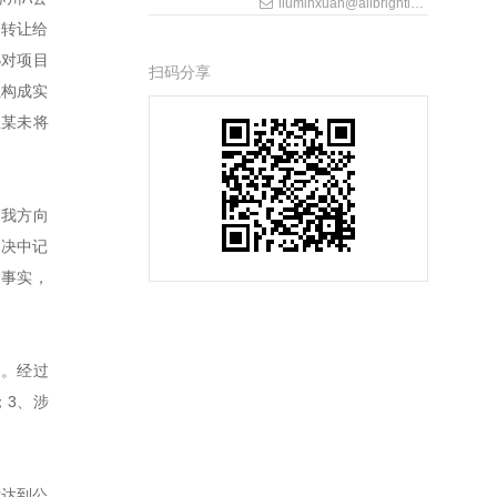
liuminxuan@allbrightlaw.com
未转让给
B对项目
扫码分享
让构成实
王某未将
，我方向
判决中记
的事实，
题。经过
；3、涉
律达到公