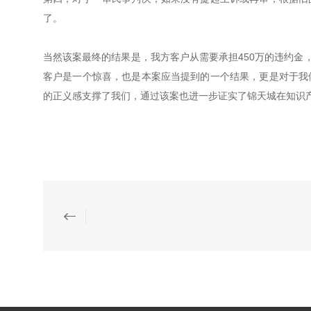
了。
当然该案最终的结果是，我方客户从需要承担450万的违约金
客户是一个惊喜，也是本案应当提到的一个结果，更是对于我
的正义感支撑了我们，通过该案也进一步证实了锦天城在知识