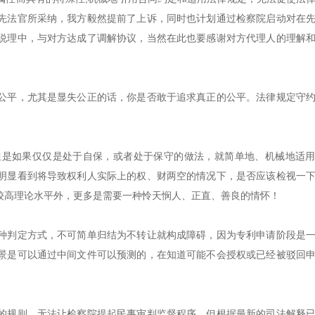
先法官所采纳，我方毅然提前了上诉，同时也计划通过检察院启动对在
说理中，与对方达成了调解协议，当然在此也要感谢对方代理人的理解
！
公平，尤其是显失公正的话，你是否敢于追求真正的公平。法律规定守
但是如果仅仅是处于自保，或者处于保守的做法，就简单地、机械地适
明显看到将导致权利人实际上的权、财两空的情况下，是否应该检视一
较高理论水平外，更多是需要一种怜天悯人、正直、善良的情怀！
种判定方式，不可简单归结为不转让就构成障碍，因为专利申请阶段是
景是可以通过中间文件可以预测的，在知道可能不会授权或已经被驳回
的规则，无法让检察院提起民事审判监督程序，但根据最新的司法解释