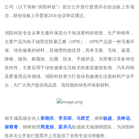
公司（以下简称“润阳科技”）首次公开发行股票并在创业板上市项
目，获创业板上市委第24次会议审议通过。
润阳科技专业从事无毒环保高分子泡沫塑料的研发、生产和销售，
主要产品为电子辐照交联聚乙烯（IXPE）。IXPE产品是一种无毒环
保、绿色健康的材料，其物理性能优异，具有无毒、无味、减震、
降噪、隔热、耐腐蚀、抗菌、防水、手感舒适、光滑整洁等多种优
良特性，主要应用于绿色健康生活相关的家居建筑装饰、汽车内饰
及婴童用品等领域。润阳科技努力打造绿色健康生活新材料产业平
台，为广大用户提供高品质、高性能的绿色环保新材料。
锦天城高级合伙人
章晓洪、李良琛、马茜芝
，律师
杨超、吴铮远、
谢裔青
，律师助理
周意娟、梁异凡
组成锦天城律师团队，为润阳科
技本次公开发行股票并上市提供了全程专业法律服务。