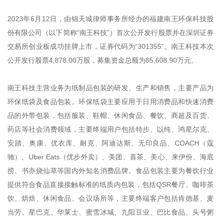
2023年6月12日，由锦天城律师事务所经办的福建南王环保科技股
份有限公司（以下简称“南王科技”）首次公开发行股票并在深圳证券
交易所创业板成功挂牌上市，证券代码为“301355”。南王科技本次
公开发行股票4,878.00万股，募集资金总额为85,608.90万元。
南王科技主营业务为纸制品包装的研发、生产和销售，主要产品为
环保纸袋及食品包装。环保纸袋主要应用于日用消费品和快速消费
品的外带包装，包括服装、鞋帽、休闲食品、餐饮、商超及百货、
药店等社会消费领域，主要终端用户包括特步、以纯、鸿星尔克、
安踏、奥康、优衣库、耐克、阿迪达斯、无印良品、COACH（蔻
驰）、Uber Eats（优步外卖）、美团、喜茶、美心、来伊份、海底
捞、书亦烧仙草等国内外知名消费品牌。食品包装主要为餐饮行业
提供符合食品直接接触标准的纸质内包装，包括QSR餐厅、咖啡茶
饮、烘焙、休闲食品、会议场所等，主要终端客户包括肯德基、麦
当劳、星巴克、华莱士、蜜雪冰城、九阳豆业、巴比食品、头号粥