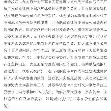
求偿权后，作为原告向江苏省高院起诉，被告为半导体芯片工厂
施工方成道建设中国及气体管理方美德胜公司，并在韩国起诉称
成道建设的母公司承担连带责任。锦天城为成道建设中国提供了
中国地区的全方位法律服务，并协助成道建设中国母公司处理在
韩国的诉讼。该案难点在于同时涉及保险代为求偿权法律关系以
及侵权法律关系，而且案件关键证据《火灾事故认定书》仅认定
事故原因为成道建设中国管道连接错误导致。锦天城克服诸如中
韩语言沟通问题、半导体工厂施工及管理流程理解（大量专业图
纸和术语、符号）、中韩诉讼程序协调、分保险和再保险追偿权
行使主体问题、大量国家标准应用问题等困难，辅助以新颖的可
视化方式（模型及视频），在有限的庭审时间内向法院阐述并解
释了火灾事故发生的原因、过程及火灾蔓延趋势，成功说服法院
追加海力士为案件第三人，并最终认定海力士对火灾事故承担主
要责任，自行承担80%的损失。为解决重大疑难（事实复杂、法
律适用空白及争议较多）跨境诉讼提供了非常有价值的实战案
例。