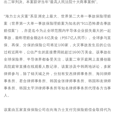
出二审判决。本案获评当年“最高人民法院十大商事案例”。
“海力士火灾案”系亚洲史上最大、世界第二大单一事故保险理赔
案（世界第一大单一事故保险理赔案为知名的“911恐怖袭击事故
赔偿案”），亦是迄今为止全球范围内半导体企业损失最大的一起
事故，最终理赔金额达8.6亿美金（约57亿人民币）。全球参与直
保、再保、分保的保险公司将近100家，火灾事故发生后的公估
过程近两年，公估产生的直接费用就超过1600万美金。该事故在
全球保险界、半导体界都备受关注，该案二审开庭网上直播创最
高院庭审直播在线观看人数记录。该案涉及中韩两地诉讼，多家
律师参与，除了锦天城之外，分别有安杰律师事务所、海问律师
事务所、君合律师事务所、韩国金张律师事务所、韩国和友律师
事务所、韩国太平洋律师事务所等知名律师事务所代理各方当事
人。
该案由五家直保保险公司在向海力士支付完保险赔偿金取得代为