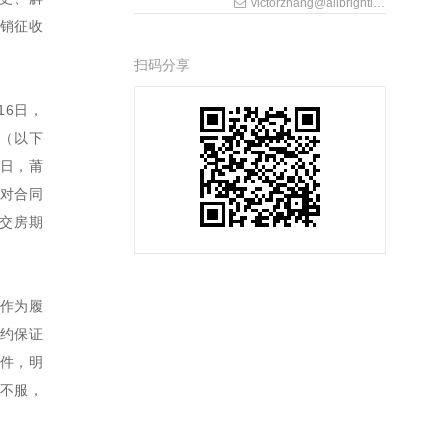
victorzhang@allbrightlaw.com
销征收
扫码分享
16日，
府（以下
2日，莆
议对合同
交房期
元作为履
履约保证
件，明
不服，