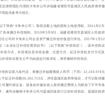
宪忠律师团队代理的卡朱米公司诉福建省莆田市荔城区人民政府请求撤
审理提供参考与指引。
下简称“卡朱米公司”）取得涉案土地的国有土地使用权。2011年2月
具体搬迁补偿细则。2015年3月8日，福建省莆田市荔城区人民政
任公司对卡朱米公司企业资产搬迁补偿价值进行评估。2017年1月2
立《企业征迁补偿安置协议书》（以下简称“补偿协议”），该补偿协
，补偿方式，补偿项目及补偿金额，过渡方式，征迁补偿款支付方式及
公司以补偿协议显失公平为由提起行政诉讼，请求撤销补偿协议。
协议第六条约定，将搬迁补贴额预留人民币（下同）12,104,576
征迁补偿额36,182,713元，并经荔城区政府审核后，才可以取得
公司履约保证金。该条款对被征收人获得搬迁费用人为附加了不平等条
平。遂判决撤销卡朱米公司与荔城区政府订立的补偿协议。荔城区政府