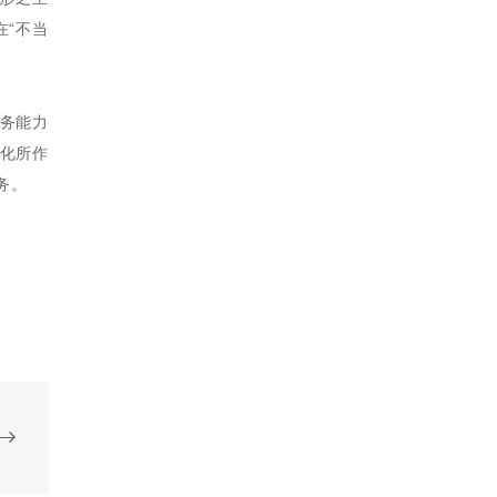
“不当
。
务能力
化所作
务。