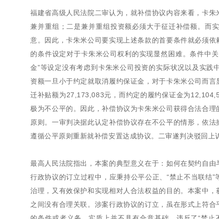
福建省高级人民法院二审认为，就补偿协议内容来看，卡朱
兼并重组；二是兼并重组投资额必须大于征迁补偿额。而
意。因此，卡朱米公司要实现上述条款的首要条件就必须依
的条件设定对于卡朱米公司权利的实现显然困难。条件中关
金”等设定没有考虑到卡朱米公司投资的实际状况以及实践
资额一旦小于约定就取消履约保证金，对于卡朱米公司而言
迁补贴额为27,173,083元，而约定的履约保证金为12,
极为不公平的。因此，补偿协议为卡朱米公司获得合法合理
原则。一审判决据此认定补偿协议存在不公平的情形，依法
遵循公平原则重新就补偿安置达成协议。二审遂判决驳回上
最高人民法院指出，本案的典型意义在于：如何在契约自由
行政协议的订立过程中，应秉持公平公正、“禁止不当联结
治理，又有效保护和实现相对人合法权益的目的。本案中，
之间没有合理关联。涉案行政协议的订立，虽在形式上符合
的条件或者义务，实质上并不具有合意基础，违反了“禁止