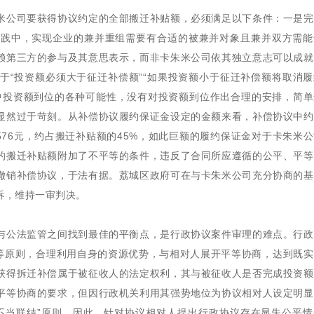
米公司要获得协议约定的全部搬迁补贴额，必须满足以下条件：一是完
实践中，实现企业的兼并重组需要有合适的被兼并对象且兼并双方需能
赖第三方的参与及其意思表示，而非卡朱米公司依其独立意志可以成就
于“投资额必须大于征迁补偿额”“如果投资额小于征迁补偿额将取消
中投资额到位的各种可能性，没有对投资额到位作出合理的安排，简单
显然过于苛刻。从补偿协议履约保证金设定的金额来看，补偿协议中约
104,576元，约占搬迁补贴额的45%，如此巨额的履约保证金对于卡朱米
的搬迁补贴额附加了不平等的条件，违反了合同所应遵循的公平、平等
撤销补偿协议，于法有据。荔城区政府可在与卡朱米公司充分协商的基
诉，维持一审判决。
与公法监管之间找到最佳的平衡点，是行政协议案件审理的难点。行政
”等原则，合理利用自身的资源优势，与相对人展开平等协商，达到既
获得拆迁补偿属于被征收人的法定权利，其与被征收人是否完成投资额
平等协商的要求，但因行政机关利用其强势地位为协议相对人设定明显
不当联结”原则。因此，针对协议相对人提出行政协议存在显失公平情