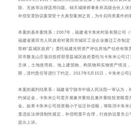
除、无效等法律适用问题。锦天城律师事务所高级合伙人张
补偿安置协议案荣登十大典型案例之首，为今后同类案件的
本案的基本案情系：2007年，福建省卡朱米时装有限公司（以
福建省莆田市人民政府对莆田市城区工业企业搬迁工作制定了
简称“荔城区政府”）委托福建光明资产评估房地产估价有限责
田市磐龙山庄项目指挥部受荔城区政府委托与卡朱米公司订
主体，土地使用权、地上建筑物、构筑物和实物资产情况
限，违约责任等进行了约定。2017年5月15日，卡朱米
本案的裁判结果系：福建省宁德市中级人民法院一审认为，补偿
约保证金，卡朱米公司需开展兼并重组且兼并重组投资额需大于
金。如果卡朱米公司投资额小于征迁补偿额，将取消卡朱米
显违反法律强制性规定，补偿明显不合理，行政协议显失公
提出上诉。