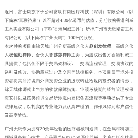
近日，富士康旗下子公司富联裕康医疗科技（深圳）有限公司（以
下简称“富联裕康”）以不超过4.39亿港币的估值，分期收购香港利威
工具实业有限公司（下称“香港利威工具”）所持广州市天鹰精密工具
有限公司（以下简称“广州天鹰”）100%的股权。
本次并购项目由锦天城广州分所高级合伙人
赵剑发律师
、高级合伙
人
杨恒勤
律师
、合伙人
鲁莎莎
律师
主办，为股权出售方香港利威工
具提供了包括但不限于交易架构设计、交易流程管理、交易协议的
谈判及修改、协助股权过户及交割等法律服务。本项目属于境外投
资者将其所持境内外商投资企业的股权转让给境内投资者的情形，
锦天城律师就出售方的收款保障措施、业绩考核期的经营管理权保
障安排以及该类跨境交易所涉境内登记备案流程等事项提供了专业
法律建议，以扎实的专业能力及认真严谨的工作作风得到客户信任
及高度赞扬。
广州天鹰作为拥有30余年经验的医疗器械制造商，在金属材料加工
领域具备核心技术，产品覆盖5000余种医疗器械，客户包括全球骨