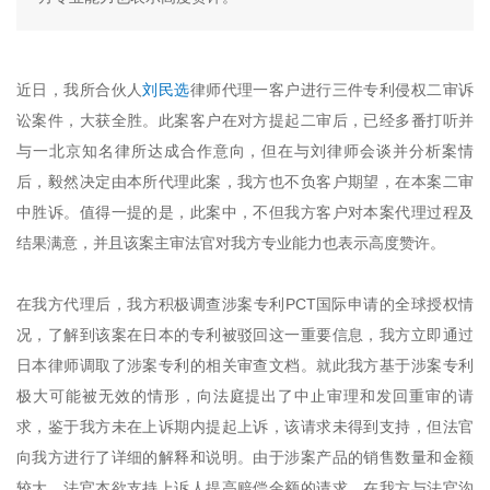
近日，我所合伙人
刘民选
律师代理一客户进行三件专利侵权二审诉
讼案件，大获全胜。此案客户在对方提起二审后，已经多番打听并
与一北京知名律所达成合作意向，但在与刘律师会谈并分析案情
后，毅然决定由本所代理此案，我方也不负客户期望，在本案二审
中胜诉。值得一提的是，此案中，不但我方客户对本案代理过程及
结果满意，并且该案主审法官对我方专业能力也表示高度赞许。
在我方代理后，我方积极调查涉案专利PCT国际申请的全球授权情
况，了解到该案在日本的专利被驳回这一重要信息，我方立即通过
日本律师调取了涉案专利的相关审查文档。就此我方基于涉案专利
极大可能被无效的情形，向法庭提出了中止审理和发回重审的请
求，鉴于我方未在上诉期内提起上诉，该请求未得到支持，但法官
向我方进行了详细的解释和说明。由于涉案产品的销售数量和金额
较大，法官本欲支持上诉人提高赔偿金额的请求，在我方与法官沟