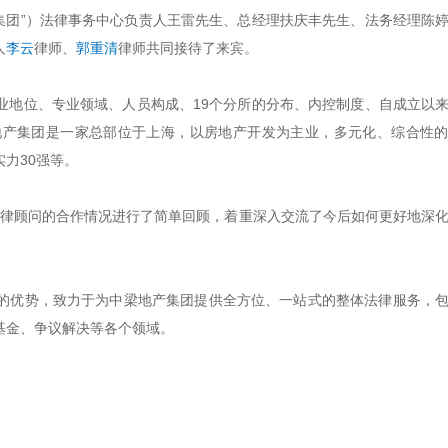
产集团”）法律事务中心负责人王雷先生、总经理扶庆丰先生、法务经理陈
人
李云
律师、
郭重清
律师共同接待了来宾。
业地位、专业领域、人员构成、19个分所的分布、内控制度、自成立以
地产集团是一家总部位于上海，以房地产开发为主业，多元化、综合性
实力30强等。
年法律顾问的合作情况进行了简单回顾，着重深入交流了今后如何更好地深
的优势，致力于为中梁地产集团提供全方位、一站式的整体法律服务，
基金、争议解决等各个领域。