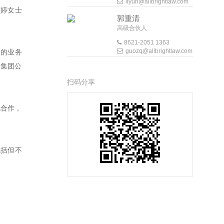
liyun@allbrightlaw.com
婷婷女士
郭重清
高级合伙人
8621-2051 1363
guozq@allbrightlaw.com
来的业务
的集团公
扫码分享
化合作，
包括但不