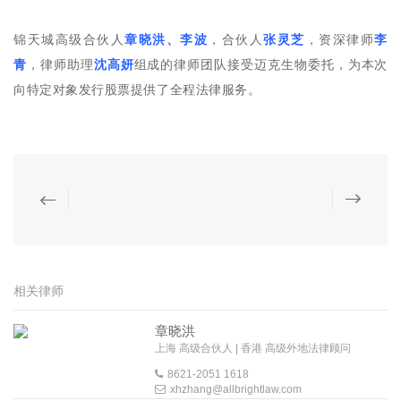
锦天城高级合伙人
章晓洪、李波
，合伙人
张灵芝
，资深律师
李
青
，律师助理
沈高妍
组成的律师团队接受迈克生物委托，为本次
向特定对象发行股票提供了全程法律服务。
相关律师
章晓洪
上海 高级合伙人 | 香港 高级外地法律顾问
8621-2051 1618
xhzhang@allbrightlaw.com