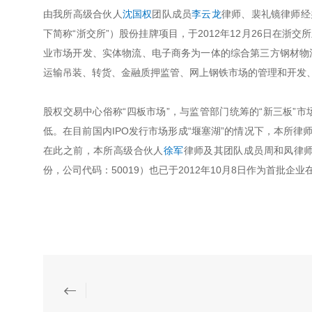
由我所高级合伙人
沈国权
团队成员
李云龙
律师、裴礼镜律师经
下简称“浙交所”）股份挂牌项目，于2012年12月26日在浙
业市场开发、实体物流、电子商务为一体的综合第三方钢材物
运输吊装、转货、金融质押监管、网上钢铁市场的管理和开发、
股权交易中心俗称“四板市场”，与监管部门统筹的“新三板”
低。在目前国内IPO发行市场形成“堰塞湖”的情况下，本所律
在此之前，本所高级合伙人
徐军
律师及其团队成员周和凤律
份，公司代码：50019）也已于2012年10月8日作为首批企