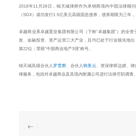
2018年11月28日，锦天城律师作为承销商境内中国法律
（SGX）成功发行1.5亿美元高级固息债券，债券期限为三年，
卓越商业系卓越置业集团有限公司（下称“卓越集团”）的全资
发、金融投资、资产运营三大产业，且均已处于行业领先地位，连
第22位；荣获“中国商业地产3强”称号。
锦天城高级合伙人
罗雪辉
、合伙人
韩美云
、资深律师边婧、律
律服务，包括对卓越商业及其境内附属公司进行法律尽职调查