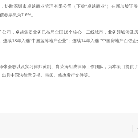
顾问，协助深圳市卓越商业管理有限公司（下称“卓越商业”）在新加坡证
债券票息为7.6%。
子公司，卓越集团业务已布局全国18个核心一二线城市，业务领域涉及
续13年入选“中国蓝筹地产企业”；连续14年入选 “中国房地产百强企
师张会敏以及实习律师黄刚、肖荣涛组成律师工作团队，为本项目提供
、出具中国法律意见书、审阅、修改发行文件等。