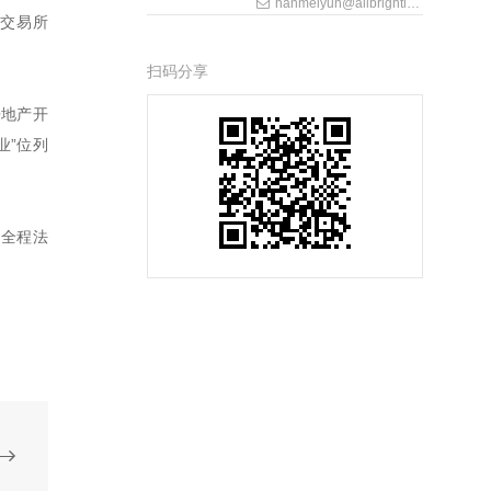
hanmeiyun@allbrightlaw.com
券交易所
扫码分享
房地产开
业”位列
了全程法