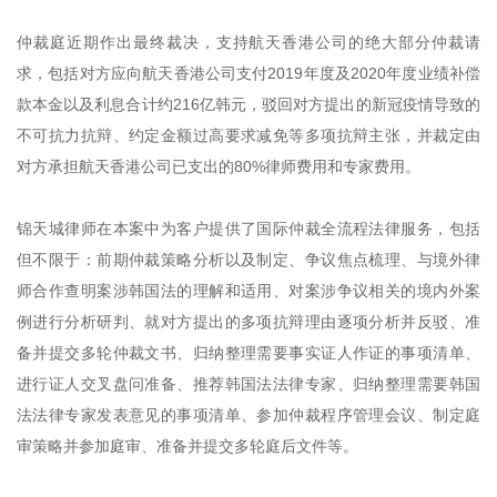
仲裁庭近期作出最终裁决，支持航天香港公司的绝大部分仲裁请
求，包括对方应向航天香港公司支付2019年度及2020年度业绩补偿
款本金以及利息合计约216亿韩元，驳回对方提出的新冠疫情导致的
不可抗力抗辩、约定金额过高要求减免等多项抗辩主张，并裁定由
对方承担航天香港公司已支出的80%律师费用和专家费用。
锦天城律师在本案中为客户提供了国际仲裁全流程法律服务，包括
但不限于：前期仲裁策略分析以及制定、争议焦点梳理、与境外律
师合作查明案涉韩国法的理解和适用、对案涉争议相关的境内外案
例进行分析研判、就对方提出的多项抗辩理由逐项分析并反驳、准
备并提交多轮仲裁文书、归纳整理需要事实证人作证的事项清单、
进行证人交叉盘问准备、推荐韩国法法律专家、归纳整理需要韩国
法法律专家发表意见的事项清单、参加仲裁程序管理会议、制定庭
审策略并参加庭审、准备并提交多轮庭后文件等。