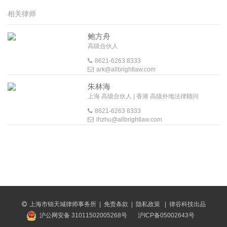
相关律师
鲍方舟
高级合伙人
8621-6263 8333
ark@allbrightlaw.com
朱林海
上海 高级合伙人 | 香港 高级外地法律顾问
8621-6263 8333
lhzhu@allbrightlaw.com
上海市锦天城律师事务所
|
免责条款
|
隐私政策
|
律谷科技出品
沪公网安备 31011502005268号
沪ICP备05002643号