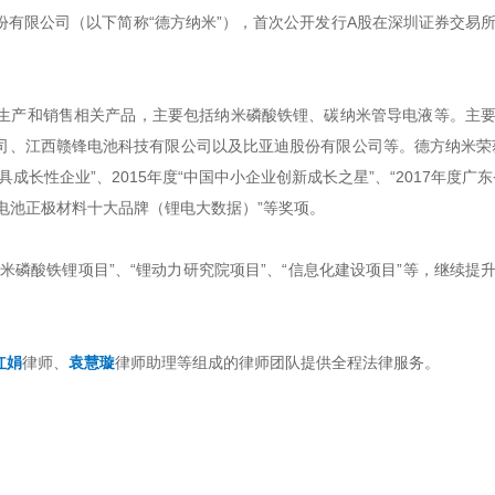
股份有限公司（以下简称“德方纳米”），首次公开发行A股在深圳证券交易
生产和销售相关产品，主要包括纳米磷酸铁锂、碳纳米管导电液等。主
、江西赣锋电池科技有限公司以及比亚迪股份有限公司等。德方纳米荣获
成长性企业”、2015年度“中国中小企业创新成长之星”、“2017年度广东
中国锂电池正极材料十大品牌（锂电大数据）”等奖项。
万吨纳米磷酸铁锂项目”、“锂动力研究院项目”、“信息化建设项目”等，继续提
红娟
律师、
袁慧璇
律师助理等组成的律师团队提供全程法律服务。