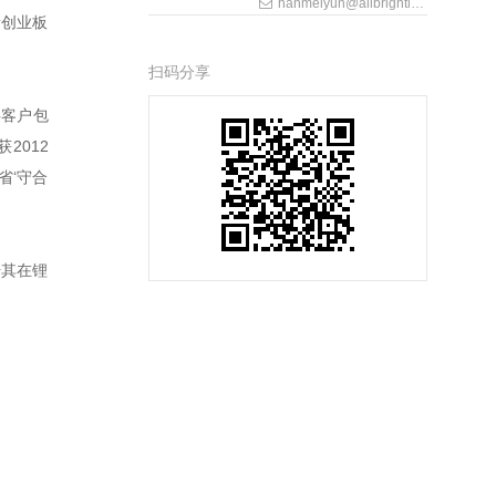
hanmeiyun@allbrightlaw.com
所创业板
扫码分享
要客户包
2012
省‘守合
升其在锂