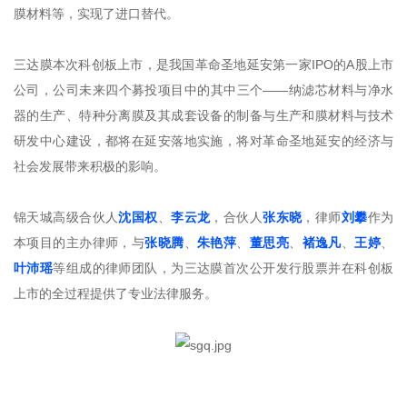
膜材料等，实现了进口替代。
三达膜本次科创板上市，是我国革命圣地延安第一家IPO的A股上市
公司，公司未来四个募投项目中的其中三个——纳滤芯材料与净水
器的生产、特种分离膜及其成套设备的制备与生产和膜材料与技术
研发中心建设，都将在延安落地实施，将对革命圣地延安的经济与
社会发展带来积极的影响。
锦天城高级合伙人
沈国权
、
李云龙
，合伙人
张东晓
，律师
刘攀
作为
本项目的主办律师，与
张晓腾
、
朱艳萍
、
董思亮
、
褚逸凡
、
王婷
、
叶沛瑶
等组成的律师团队，为三达膜首次公开发行股票并在科创板
上市的全过程提供了专业法律服务。