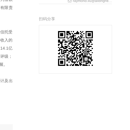
raymond.liu@allbrightlaw.com
券有限责
扫码分享
之信托受
净收入的
4.1亿
级评级；
展。
设计及出