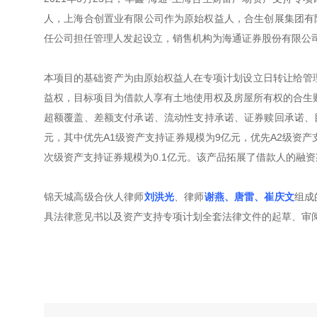
人，上海合创置业有限公司作为原始权益人，合生创展集团有
任公司担任管理人发起设立，销售机构为海通证券股份有限公
本项目的基础资产为由原始权益人在专项计划设立日转让给管
益权，目标项目为借款人享有土地使用权及房屋所有权的合生
超额覆盖、差额支付承诺、流动性支持承诺、证券赎回承诺、目
元，其中优先A1级资产支持证券规模为9亿元，优先A2级资产
次级资产支持证券规模为0.1亿元。该产品拓展了借款人的融
锦天城高级合伙人律师
刘洪光
、律师
谢燕、唐雷、崔庆文
组成
具法律意见书以及资产支持专项计划全套法律文件的起草、审