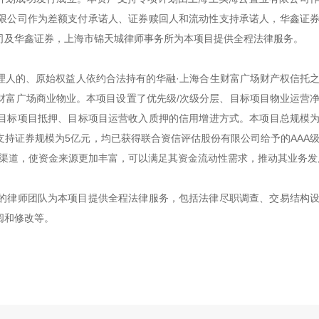
限公司作为差额支付承诺人、证券赎回人和流动性支持承诺人，华鑫证
司及华鑫证券，上海市锦天城律师事务所为本项目提供全程法律服务。
理人的、原始权益人依约合法持有的华融·上海合生财富广场财产权信托
财富广场商业物业。本项目设置了优先级/次级分层、目标项目物业运营
标项目抵押、目标项目运营收入质押的信用增进方式。本项目总规模为1
支持证券规模为5亿元，均已获得联合资信评估股份有限公司给予的AAA
资渠道，使资金来源更加丰富，可以满足其资金流动性需求，推动其业务发
的律师团队为本项目提供全程法律服务，包括法律尽职调查、交易结构
阅和修改等。