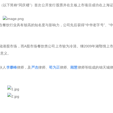
司（以下简称“同庆楼”）首次公开发行股票并在主板上市项目成功在上海
餐饮行业具有较高的知名度与影响力，公司先后获得“中华老字号”、“
港股市场，而A股市场餐饮类公司上市较为冷清。继2009年湘鄂情上
要意义。
伙人
李攀峰
律师，及
严杰
律师、
荀为正
律师、
顾慧
律师等组成的锦天城
。