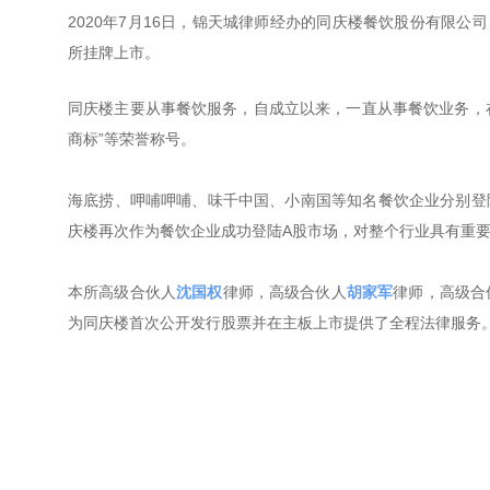
2020年7月16日，锦天城律师经办的同庆楼餐饮股份有限公
所挂牌上市。
同庆楼主要从事餐饮服务，自成立以来，一直从事餐饮业务，在
商标”等荣誉称号。
海底捞、呷哺呷哺、味千中国、小南国等知名餐饮企业分别登陆
庆楼再次作为餐饮企业成功登陆A股市场，对整个行业具有重
本所高级合伙人
沈国权
律师，高级合伙人
胡家军
律师，高级合
为同庆楼首次公开发行股票并在主板上市提供了全程法律服务