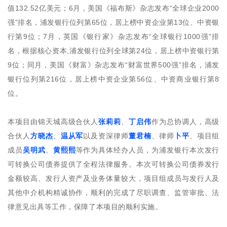
值132.52亿美元；6月，美国《福布斯》杂志发布“全球企业2000
强”排名，浦发银行位列第65位，居上榜中资企业第13位、中资银
行第9位；7月，英国《银行家》杂志发布“全球银行1000强”排
名，根据核心资本,浦发银行位列全球第24位，居上榜中资银行第
9位；同月，美国《财富》杂志发布“财富世界500强”排名，浦发
银行位列第216位，居上榜中资企业第56位、中资商业银行第8
位。
本项目由锦天城高级合伙人
张莉莉
、
丁启伟
作为总协调人，高级
合伙人
方晓杰
、
温从军
以及资深律师
董君楠
、律师
卜平
、项目组
成员
吴明武
、
黄熙熙
等作为具体经办人员，为浦发银行本次发行
可转换公司债券提供了全程法律服务。本次可转换公司债券发行
金额较高、发行人资产及业务体量较大，项目组成员与发行人及
其他中介机构精诚协作，顺利的完成了尽职调查、监管审批、法
律意见出具等工作，保障了本项目的顺利实施。