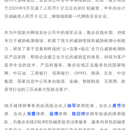
由CPE源峰领投，老股东云晖资本等继续跟投。此前，微步在线
于2020年9月完成了人民币3 亿元左右的D 轮融资，半年内合计
完成融资人民币 8 亿元，继续领跑新一代网络安全企业。
作为中国新兴网络安全公司中的领军企业，微步在线长期、持续
专注于威胁检测领域，积累了强大的威胁情报和威胁检测分析能
力，研发了基于流量和终端的“云+流量+端点”全方位威胁检测响
应产品矩阵，帮助企业建立全方位的威胁监控体系，持续为客户
提供专业的技术、产品和服务。微步在线正在服务包括国家电
网、中石油、工商银行、招商银行、OPPO、滴滴、京东、中信
集团、国家信息中心等来自能源、金融、智能制造、互联网、政
府等行业的三百余家大型政企客户。
锦天城律师事务所由高级合伙人
徐军
律师统筹，合伙人
唐芳
律
师、合伙人
张霞
律师、
温博
律师、
陈启球
律师等组成的律师团
队，为微步在线D轮和E轮融资提供法律服务，服务内容包括融资