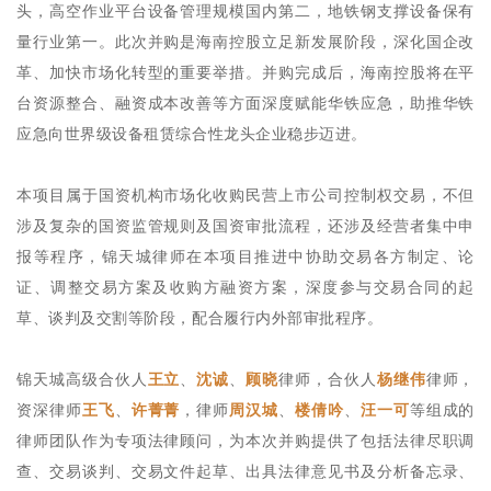
头，高空作业平台设备管理规模国内第二，地铁钢支撑设备保有
量行业第一。此次并购是海南控股立足新发展阶段，深化国企改
革、加快市场化转型的重要举措。并购完成后，海南控股将在平
台资源整合、融资成本改善等方面深度赋能华铁应急，助推华铁
应急向世界级设备租赁综合性龙头企业稳步迈进。
本项目属于国资机构市场化收购民营上市公司控制权交易，不但
涉及复杂的国资监管规则及国资审批流程，还涉及经营者集中申
报等程序，锦天城律师在本项目推进中协助交易各方制定、论
证、调整交易方案及收购方融资方案，深度参与交易合同的起
草、谈判及交割等阶段，配合履行内外部审批程序。
锦天城高级合伙人
王立
、
沈诚
、
顾晓
律师，合伙人
杨继伟
律师，
资深律师
王飞
、
许菁菁
，律师
周汉城
、
楼倩吟
、
汪一可
等组成的
律师团队作为专项法律顾问，为本次并购提供了包括法律尽职调
查、交易谈判、交易文件起草、出具法律意见书及分析备忘录、