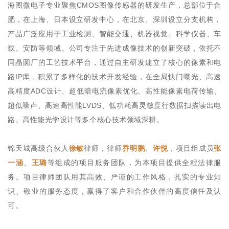
海图微电子专业聚焦CMOS图像传感器的研发生产，总部位于合
肥，在上海、日本设立研发中心，在北京、深圳设立分支机构，
产品广泛应用于工业检测、智能交通、机器视觉、科学仪器、车
载、安防等领域。公司专注于先进成像技术的创新突破，依托不
同晶圆厂的工艺技术平台，通过自主研发建立了核心的像素和电
路IP库，积累了多样化的技术开发经验，在全局快门曝光、高速
高精度ADC设计、超低暗电流像素优化、高性能像素电荷传输、
超低噪声、高速高性能LVDS、低功耗高灵敏度行数据扫描读出电
路、高性能光学设计等多个核心技术领域深耕。
锦天城高级合伙人
徐敏
律师，律师
乔明鹏
、
许悦
，项目组成员
张
一涵
、
王璐
等组成的项目服务团队，为本项目提供全程法律服
务。项目律师团队用其高效、严谨的工作风格，扎实的专业知
识、敬业的服务态度，赢得了客户和合作伙伴的高度信任及认
可。