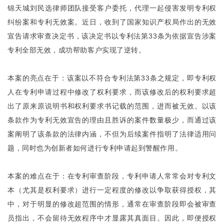
锦天城刘民选律师团队接受客户委托，代理一起侵害发明专利权
纠纷案和专利无效案。近日，收到了国家知识产权局作出的无效
宣告请求审查决定书，该决定书以专利法第33条为依据宣告涉案
专利全部无效，成功帮助客户实现了逆转。
本案的亮点在于：该案以不符合专利法第33条之规定，即专利权
人在专利申请过程中修改了权利要求，而该修改后的权利要求超
出了原来原说明书和权利要求书记载的范围，进而被无效。以该
条款作为专利无效宣告的理由且胜诉的案件数量极少，而通过该
案阐明了该条款的法律内涵，不但为后续案件指明了法律适用问
题，同时也为创新者如何进行专利申请起到警醒作用。
本案的难点在于：在专利审查阶段，专利申请人常常会对专利文
本（尤其是权利要求）进行一定程度的修改以争取获得授权，其
中，对于明显的修改超范围的情形，通常在审查阶段即会被审查
员指出，不会留待无效程序中才显露其真面目。因此，即便授权