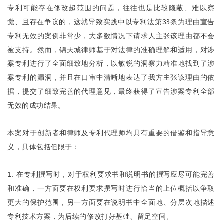
专利可能存在修改超范围的问题，往往也是比较隐蔽、难以察
觉、且存在争议的，这就导致实践中以专利法第33条为理由宣告
专利无效的案例非常少，大多数情况下请求人主张该理由都不会
被支持。然而，锦天城律师基于对法律的准确理解和适用，对涉
案专利进行了全面细致地分析，以敏锐的洞察力精准地找到了涉
案专利的漏洞，并且在口审中清晰地表达了我方主张该理由的依
据，提交了细致完善的代理意见，最终获得了宣告涉案专利全部
无效的成功结果。
本案对于创新者和律师及专利代理师均具有重要的借鉴和指导意
义，具体包括但限于：
1. 在专利撰写时，对于权利要求书和说明书的撰写应尽可能完善
和准确，一方面要在权利要求撰写时进行恰当的上位概括以争取
更大的保护范围，另一方面要在说明书中全面地、分层次地描述
专利技术方案，为后续的修改打好基础、留足空间。