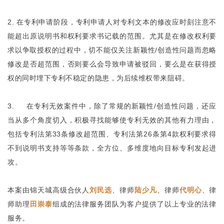
2. 在专利申请阶段，专利申请人对专利文本的修改应时刻注意不
能超出原说明书和权利要求书记载的范围。尤其是在修改权利要
求以争取授权的过程中，切不能仅关注新颖性/创造性问题而忽略
修改是否超范围，否则要么会导致申请被驳回，要么是在获得授
权的同时埋下专利不稳定的隐患，为后续维权带来阻碍。
3. 在专利无效案件中，除了常规的新颖性/创造性问题，还应
当从多个角度切入，积极寻找能够使专利无效的其他有力理由，
包括专利法第33条修改超范围、专利法第26条第4款权利要求得
不到说明书支持等等条款，全方位、多维度地向目标专利发起进
攻。
本案由锦天城高级合伙人
刘民选
、律师
陆少凡
、律师
代明心
、律
师助理
田崇泰
组成的法律服务团队为客户提供了以上专业的法律
服务。