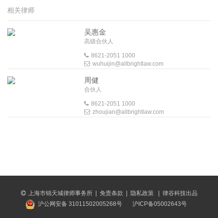
相关律师
吴惠金
高级合伙人
8621-2051 1000
wuhuijin@allbrightlaw.com
周健
合伙人
8621-2051 1000
zhoujian@allbrightlaw.com
上海市锦天城律师事务所
|
免责条款
|
隐私政策
|
律谷科技出品
沪公网安备 31011502005268号
沪ICP备05002643号