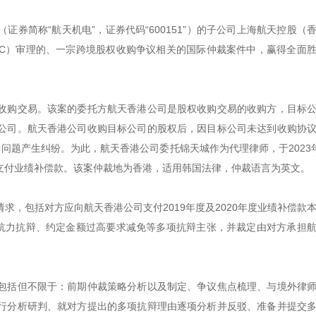
券简称“航天机电”，证券代码“600151”）的子公司上海航天控股（
IAC）审理的、一宗跨境股权收购争议相关的国际仲裁案件中，赢得全面
收购交易。该案的委托方航天香港公司是股权收购交易的收购方，目标
公司。航天香港公司收购目标公司的股权后，因目标公司未达到收购协
补偿问题产生纠纷。为此，航天香港公司委托锦天城作为代理律师，于2023
约支付业绩补偿款。该案仲裁地为香港，适用韩国法律，仲裁语言为英文。
，包括对方应向航天香港公司支付2019年度及2020年度业绩补偿款
可抗力抗辩、约定金额过高要求减免等多项抗辩主张，并裁定由对方承担
包括但不限于：前期仲裁策略分析以及制定、争议焦点梳理、与境外律
行分析研判、就对方提出的多项抗辩理由逐项分析并反驳、准备并提交