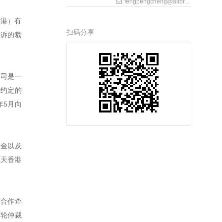
fengpengcheng@allbrightlaw.com
香港）有
扫码分享
胜诉的裁
公司是一
议约定的
年5月向
本金以及
航天香港
师合作查
多轮仲裁