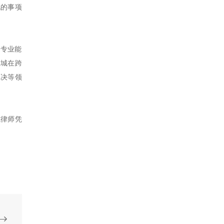
见的事项
的专业能
天城在跨
解决等领
城律师凭