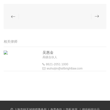
相关律师
吴惠金
高级合伙人
8621-2051 1000
wuhuijin@allbrightlaw.com
上海市锦天城律师事务所
|
免责条款
|
隐私政策
|
律谷科技出品