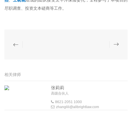
熙
、
王晓晓
组成的团队接受太平洋保险委托，全程参与了本项目的
尽职调查、投资文本磋商等工作。
相关律师
张莉莉
高级合伙人
8621-2051 1000
zhanglili@allbrightlaw.com