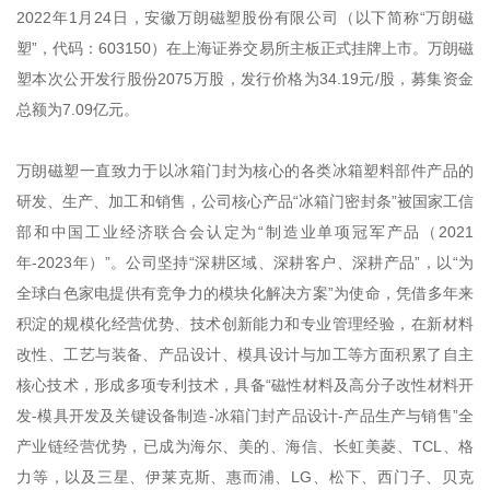
2022年1月24日，安徽万朗磁塑股份有限公司（以下简称“万朗磁
塑”，代码：603150）在上海证券交易所主板正式挂牌上市。万朗磁
塑本次公开发行股份2075万股，发行价格为34.19元/股，募集资金
总额为7.09亿元。
万朗磁塑一直致力于以冰箱门封为核心的各类冰箱塑料部件产品的
研发、生产、加工和销售，公司核心产品“冰箱门密封条”被国家工信
部和中国工业经济联合会认定为“制造业单项冠军产品（2021
年-2023年）”。公司坚持“深耕区域、深耕客户、深耕产品”，以“为
全球白色家电提供有竞争力的模块化解决方案”为使命，凭借多年来
积淀的规模化经营优势、技术创新能力和专业管理经验，在新材料
改性、工艺与装备、产品设计、模具设计与加工等方面积累了自主
核心技术，形成多项专利技术，具备“磁性材料及高分子改性材料开
发-模具开发及关键设备制造-冰箱门封产品设计-产品生产与销售”全
产业链经营优势，已成为海尔、美的、海信、长虹美菱、TCL、格
力等，以及三星、伊莱克斯、惠而浦、LG、松下、西门子、贝克