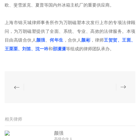
欧、斐雪派克、夏普等国内外冰箱主机厂的重要供应商。
上海市锦天城律师事务所作为万朗磁塑本次发行上市的专项法律顾
问，为万朗磁塑提供了全面、系统、专业、高效的法律服务。本项
目由高级合伙人
颜强
、
何年生
，合伙人
颜彬
，律师
王贺贺、王斑、
王栗栗、刘笛、沈一吟
和
邵潇潇
等组成的律师团队承办。
相关律师
颜强
高级合伙人