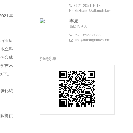
8621-2051 1618
xhzhang@allbrightlaw.com
021年
李波
高级合伙人
0571-8983 8088
libo@allbrightlaw.com
体行业应
。本立科
绿色合成
扫码分享
科学技术
水平。
四氯化碳
团队提供