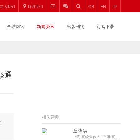
加入我们
联系我们
CN
EN
JP
全球网络
新闻资讯
出版刊物
订阅下载
核通
相关律师
市
章晓洪
上海 高级合伙人 | 香港 高级外地法律顾问