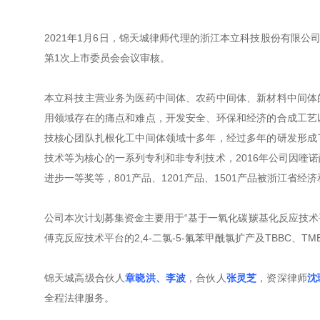
2021年1月6日，锦天城律师代理的浙江本立科技股份有限公司
第1次上市委员会会议审核。
本立科技主营业务为医药中间体、农药中间体、新材料中间体
用领域存在的痛点和难点，开发安全、环保和经济的合成工艺
技核心团队扎根化工中间体领域十多年，经过多年的研发形成
技术等为核心的一系列专利和非专利技术，2016年公司因喹
进步一等奖等，801产品、1201产品、1501产品被浙江
公司本次计划募集资金主要用于“基于一氧化碳羰基化反应技术平台
傅克反应技术平台的2,4-二氯-5-氟苯甲酰氯扩产及TBBC、T
锦天城高级合伙人
章晓洪、李波
，合伙人
张灵芝
，资深律师
沈
全程法律服务。