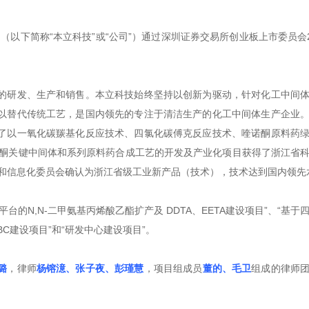
（以下简称“本立科技”或“公司”）通过深圳证券交易所创业板上市委员会2
的研发、生产和销售。本立科技始终坚持以创新为驱动，针对化工中间
以替代传统工艺，是国内领先的专注于清洁生产的化工中间体生产企业
了以一氧化碳羰基化反应技术、四氯化碳傅克反应技术、喹诺酮原料药
诺酮关键中间体和系列原料药合成工艺的开发及产业化项目获得了浙江省
省经济和信息化委员会确认为浙江省级工业新产品（技术），技术达到国内领先
的N,N-二甲氨基丙烯酸乙酯扩产及 DDTA、EETA建设项目”、“基于
MBC建设项目”和“研发中心建设项目”。
璐
，律师
杨镕澺、张子夜、彭瑾慧
，项目组成员
董的、毛卫
组成的律师