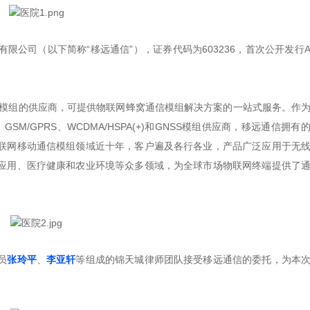
有限公司（以下简称“移远通信”），证券代码为603236，首次公开发行
线模组的供应商，可提供物联网蜂窝通信模组解决方案的一站式服务。作
智能、GSM/GPRS、WCDMA/HSPA(+)和GNSS模组供应商，移远通信拥
联网移动通信模组领域近十年，客户遍及各行各业，产品广泛应用于无
应用、医疗健康和农业环境等众多领域，为全球市场物联网终端提供了
员
张玲平
、
李亚轩
等组成的锦天城律师团队接受移远通信的委托，为本