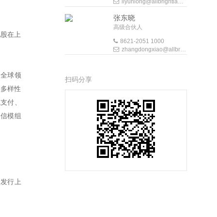
liyunlong@allbrightlaw.com
张东晓
高级合伙人
A股在上
8621-2051 1000
zhangdongxiao@allbrightlaw.com
为全球领
扫码分享
有的多样性
线支付、
通信模组
次发行上