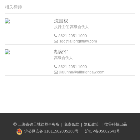
相关律师
沈国权
执行主任 高级合伙人
8621-2051 1000
sgq@allbrightlaw.com
胡家军
高级合伙人
8621-2051 1000
jiajunhu@allbrightlaw.com
上海市锦天城律师事务所
|
免责条款
|
隐私政策
|
律谷科技出品
沪公网安备 31011502005268号
沪ICP备05002643号