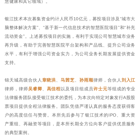
慧健康和其它领域）。
银江技术本次募集资金约计人民币10亿元，募投项目涉及“城市大
脑整体解决方案”、“基于新一代信息技术的智慧医院项目”和“补充
流动资金”。上述募投项目的实施，有利于实现公司智慧城市业务
再升级，有助于完善智慧医院平台架构和产品线、提升公司业务
水平，有利于增强公司资金实力，为公司业务长期发展提供资金
支持。
锦天城高级合伙人
章晓洪
、
马茜芝
、
孙雨顺
律师，合伙人
刘入江
律师，律师
吴睿卿
、
高佳程
以及项目组成员
许士元
等组成的专业
法律服务团队接受银江技术的委托，为本次向特定对象发行A股股
票项目提供全程法律服务。团队凭借严谨认真的服务态度获得客
户的高度信任与赞誉。本所先后参与了银江技术的IPO、重大资
产重组、再融资等项目，是本所长期全方位向客户提供优质服务
的典型案例。