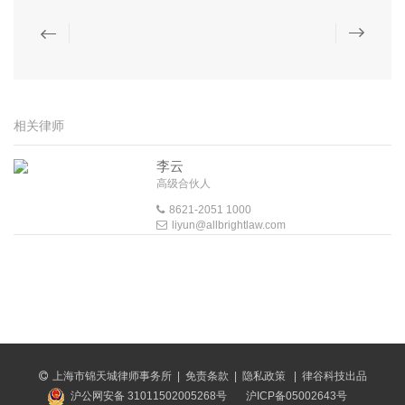
相关律师
李云
高级合伙人
8621-2051 1000
liyun@allbrightlaw.com
上海市锦天城律师事务所
|
免责条款
|
隐私政策
|
律谷科技出品
沪公网安备 31011502005268号
沪ICP备05002643号