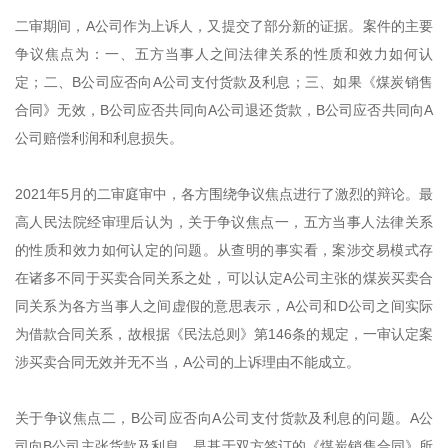
二审期间，A公司作为上诉人，又提交了部分新的证据。案件的主要
争议焦点为：一、五方当事人之间法律关系的性质和效力如何认
定；二、B公司应否向A公司支付货款及利息；三、如果《煤炭销售
合同》无效，B公司应否共同向A公司退还货款，B公司应否共同向A
公司赔偿利润和利息损失。
2021年5月的二审庭审中，各方围绕争议焦点进行了激烈的辩论。最
高人民法院经审理后认为，关于争议焦点一，五方当事人法律关系
的性质和效力如何认定的问题。从查明的事实看，案涉交易模式存
在诸多不同于买卖合同关系之处，可以认定A公司主张的煤炭买卖合
同关系为各方当事人之间虚假的意思表示，A公司和D公司之间实际
为借款合同关系，故根据《民法总则》第146条的规定，一审认定案
涉买卖合同无效并无不当，A公司的上诉理由不能成立。
关于争议焦点二，B公司应否向A公司支付货款及利息的问题。A公
司向B公司主张货款及利息，是基于双方签订的《煤炭销售合同》所