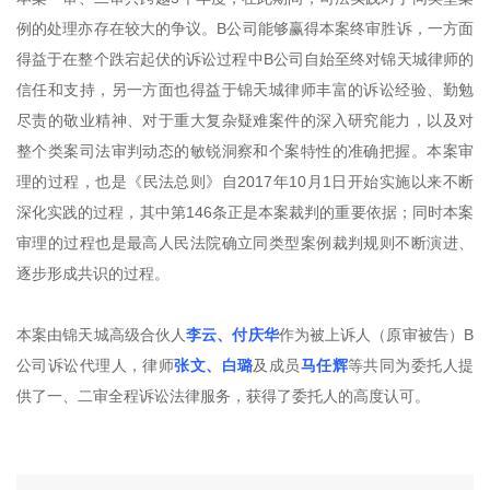
例的处理亦存在较大的争议。B公司能够赢得本案终审胜诉，一方面
得益于在整个跌宕起伏的诉讼过程中B公司自始至终对锦天城律师的
信任和支持，另一方面也得益于锦天城律师丰富的诉讼经验、勤勉
尽责的敬业精神、对于重大复杂疑难案件的深入研究能力，以及对
整个类案司法审判动态的敏锐洞察和个案特性的准确把握。本案审
理的过程，也是《民法总则》自2017年10月1日开始实施以来不断
深化实践的过程，其中第146条正是本案裁判的重要依据；同时本案
审理的过程也是最高人民法院确立同类型案例裁判规则不断演进、
逐步形成共识的过程。
本案由锦天城高级合伙人
李云、付庆华
作为被上诉人（原审被告）B
公司诉讼代理人，律师
张文、白璐
及成员
马任辉
等共同为委托人提
供了一、二审全程诉讼法律服务，获得了委托人的高度认可。