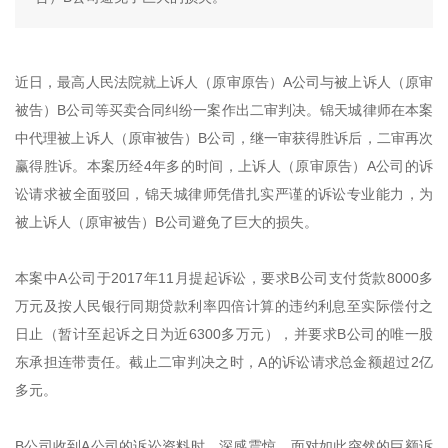
近日，最高人民法院就上诉人（原审原告）A公司与被上诉人（原审
被告）B公司等买卖合同纠纷一案作出二审判决。锦天城律师在本案
中代理被上诉人（原审被告）B公司，继一审获得胜诉后，二审再次
赢得胜诉。本案历经4年多的时间，上诉人（原审原告）A公司的诉
讼请求被全面驳回，锦天城律师凭借扎实严谨的诉讼专业能力，为
被上诉人（原审被告）B公司避免了巨大的损失。
本案中A公司于2017年11月提起诉讼，要求B公司支付货款8000多
万元及按人民银行同期贷款利率四倍计算的违约利息至实际偿付之
日止（暂计至起诉之日为近6300多万元），并要求B公司的唯一股
东承担连带责任。截止二审判决之时，A的诉讼请求总金额超过2亿
多元。
B公司收到A公司的诉讼资料时，深感震惊，面对如此突然的巨额诉