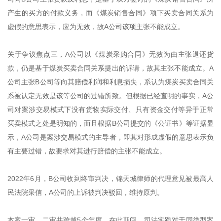
产生的买方的付款义务，而《煤炭销售合同》项下买卖合同关系为
虚假的意思表示，应为无效，故A公司该项主张不能成立。
关于争议焦点三，A公司以《煤炭采购合同》无效为由主张退还货
款，仍是基于煤炭买卖合同关系提出的诉请，故其主张不能成立。A
公司主张B公司等向其赔偿利润和利息损失，系认为煤炭买卖合同关
系被认定无效是该等公司的过错所致。但根据已经查明的事实，A公
司对案涉交易模式下没有货物实际交付、只有资金交付等异于正常
买卖模式之处是明知的，而且根据B公司提交的《公证书》等证据显
示，A公司是案涉交易模式的主导者，即其对形成虚假的意思表示负
有主要过错，故要求对其进行赔偿的主张不能成立。
2022年6月，B公司收到终审判决，锦天城律师的代理意见被最高人
民法院采信，A公司的上诉被判决驳回，维持原判。
本案一审、二审共跨越5个年度，在此期间，司法实践对于同类型案