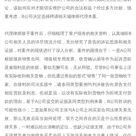
讼，该如何应对才能切实维护公司的合法权益？经过多方比较、慎
重考虑，B公司决定选择聘请锦天城律师代理本案。
代理律师接手案件后，仔细梳理了客户现有的相关资料，认真倾听B
公司相关人员的详尽情况介绍，充分研究了原告的诉讼思路和相关
证据，对案件的现状进行了深入分析。案件的困境在于：一是A公司
根据煤炭销售合同、增值税专用发票、收货确认函等作为起诉货款
及逾期利息的依据，看似无懈可击，无从辩驳。尽管B公司事实上没
有实际收到相关货物，但也通过类似的形式“销售”了同一批货物给下
家。在彼时的司法实践中，诸多同类型案例均判决被告向原告支付
相应货款及利息。也就是说，以没有实际收到货物作为拒绝支付货
款的理由，基于A公司提交的证据及同类型判例来看，B公司胜诉的
可能性很小；二是如果B公司主张与A公司之间买卖合同法律关系无
效，那么无效后应当如何处理，双方之间存在的又是什么性质的法
律关系，一时难以给出清晰的定位，也缺少证据支撑。由于B公司并
不清楚其参与的煤炭买卖合同上下游涉及的各方当事人情况，仅仅