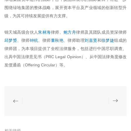
围绕绿地集团的整体战略，展开资本平台及产业领域的创新转型升
级，为其可持续发展提供有力支撑。
锦天城高级合伙人
朱林海
律师、
鲍方舟
律师及其团队成员资深律师
邱梦赟
、律师
钟杭
、律师
董秋艳
、律师助理
刘嘉贤
和
徐梦婕
组成的
律师团，为本项目提供了全程法律服务，包括进行中国尽职调查、
出具中国法律意见书（PRC Legal Opinion）、从中国法律角度修改
发债通函（Offering Circular）等。
相关律师