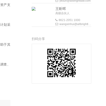
yksun@allbrightlaw.com
本资产支
王昕晖
高级合伙人
8621-2051 1000
wangxinhui@allbrightlaw.com
项计划采
扫码分享
有助于其
职调查、