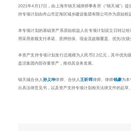
2021年4月17日，由上海市锦天城律师事务所（“锦天城”
持专项计划由舟山市定海区城乡建设集团有限公司作为原始权
本专项计划的基础资产系原始权益人在专项计划设立日转让给
用采用差额支付承诺、质押担保、现金流超额覆盖、优先/次级
本资产支持专项计划发行总规模为人民币2.2亿元，其中优先
盘活集团内部存量资产，推动其业务发展。
锦天城合伙人
孙义坤
律师、合伙人
王昕晖
律师、律师
钱豪
为本
出具法律意见书，以及资产支持专项计划相关法律文件的起草