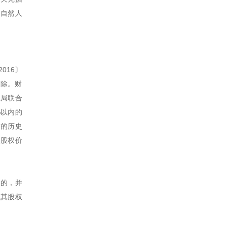
，自然人
016〕
扣除。财
总局联合
%以内的
时的历史
的股权价
目的，并
以其股权