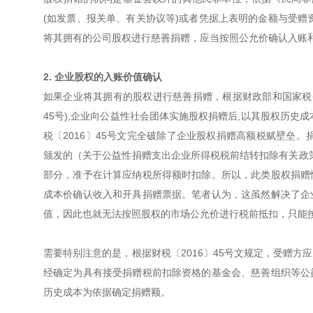
(如发票、报关单、有关协议等)或者凭据上表明的金额与受赠
将其拥有的公司股权进行慈善捐赠，应当按照公允价确认入账
2. 企业股权的入账价值确认
如果企业将其拥有的股权进行慈善捐赠，根据财政部和国家税务
45号),企业向公益性社会团体实施股权捐赠后,以其股权历史
税〔2016〕45号文完全破除了企业股权捐赠高额税赋壁垒。
颁发的（关于公益性捐赠支出企业所得税税前结转扣除有关政策的
部分，准予在计算应纳税所得额时扣除。所以，此类股权捐赠
成本价确认收入和开具捐赠票据。笔者认为，这虽然解决了企
值，因此也就无法按照股权的市场公允价进行税前抵扣，只能
需要特别注意的是，根据财税〔2016〕45号文规定，受赠
经确定为具有接受捐赠税前扣除资格的基金会、慈善组织等公
历史成本为依据确定捐赠额。