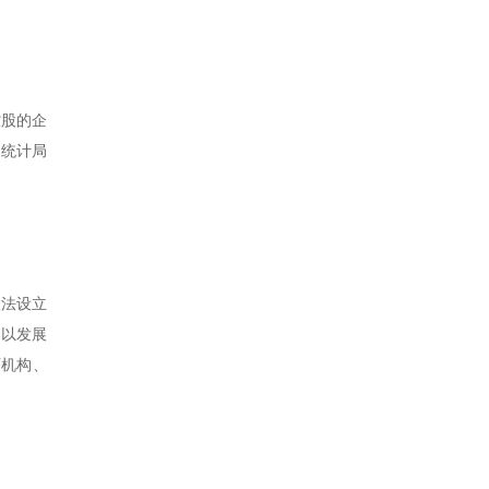
控股的企
家统计局
依法设立
，以发展
育机构、