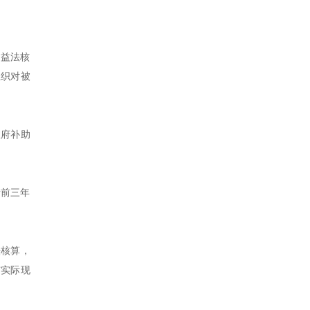
权益法核
组织对被
政府补助
者前三年
法核算，
与实际现