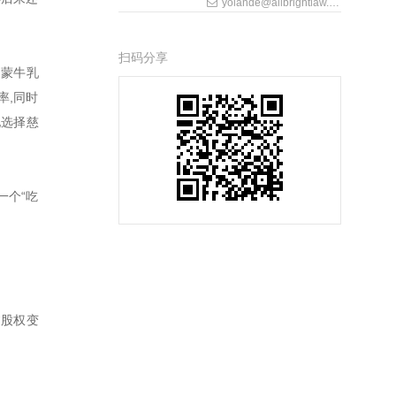
yolande@allbrightlaw.com
扫码分享
、蒙牛乳
率,同时
地选择慈
一个“吃
过股权变