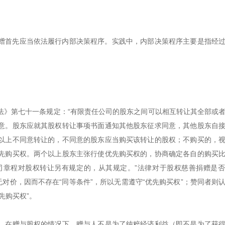
权捐赠首先应当依法履行内部决策程序。实践中，内部决策程序主要是指经
法》第七十一条规定：“有限责任公司的股东之间可以相互转让其全部或
意。股东应就其股权转让事项书面通知其他股东征求同意，其他股东自
以上不同意转让的，不同意的股东应当购买该转让的股权；不购买的，
先购买权。两个以上股东主张行使优先购买权的，协商确定各自的购买
司章程对股权转让另有规定的，从其规定。”法律对于股权慈善捐赠是
对价，因而不存在“同等条件”，所以无需遵守“优先购买权”；赞同者则
先购买权”。
，在赠与股权的情况下，赠与人不是为了纯粹经济利益（即不是为了获