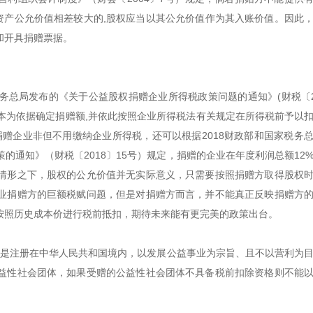
资产公允价值相差较大的,股权应当以其公允价值作为其入账价值。因此
和开具捐赠票据。
总局发布的《关于公益股权捐赠企业所得税政策问题的通知》(财税〔2
成本为依据确定捐赠额,并依此按照企业所得税法有关规定在所得税前予以
捐赠企业非但不用缴纳企业所得税，还可以根据2018财政部和国家税务
通知》（财税〔2018〕15号）规定，捐赠的企业在年度利润总额12
情形之下，股权的公允价值并无实际意义，只需要按照捐赠方取得股权
业捐赠方的巨额税赋问题，但是对捐赠方而言，并不能真正反映捐赠方
按照历史成本价进行税前抵扣，期待未来能有更完美的政策出台。
方应是注册在中华人民共和国境内，以发展公益事业为宗旨、且不以营利为
益性社会团体，如果受赠的公益性社会团体不具备税前扣除资格则不能