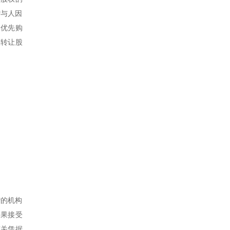
赠与人因
的优先购
人转让股
赠的机构
如果接受
有关凭据