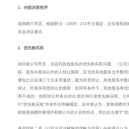
1. 内部决策程序
就捐赠方而言，根据财企〔2009〕213号文规定，企业股
东会决议通过。
2. 优先购买权
就目标公司而言，涉及到其他股东的优先购买权问题。《公司
权。股东向股东以外的人转让股权，应当经其他股东过半数同
通知之日起满三十日未答复的，视为同意转让。其他股东半数
转让。经股东同意转让的股权，在同等条件下，其他股东有优
商不成的，按照转让时各自的出资比例行使优先购买权。公
行“优先购买权”并未作出明确规定。反对者认为，慈善捐赠并无
权慈善捐赠亦要维护有限公司的人合性特点，所以应当遵守“优
最高院民二庭《公司法司法解释四理解与适用》中的观点认为