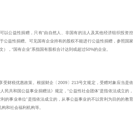
权都可以公益性捐赠，只有“由自然人、非国有的法人及其他经济组织投资
用于公益性捐赠。可见国有企业持有的股权不能进行公益性捐赠，参照国
文），“国有企业”系指国有股权合计达到或超过50%的企业。
受财税优惠政策。根据财企〔2009〕213号文规定，受赠对象应当是
华人民共和国公益事业捐赠法》规定，“公益性社会团体”是指依法成立的
营利的事业单位”是指依法成立的，从事公益事业的不以营利为目的的教
机构和社会福利机构等。