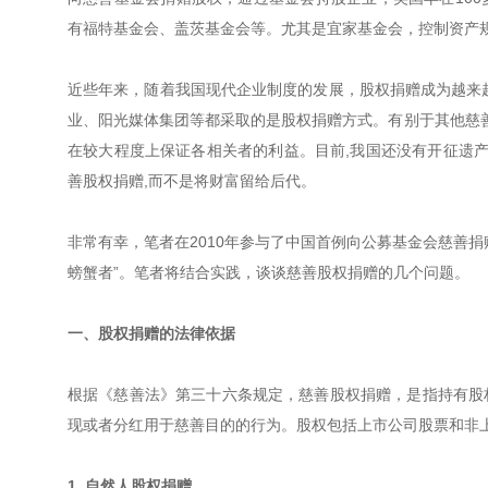
有福特基金会、盖茨基金会等。尤其是宜家基金会，控制资产规
近些年来，随着我国现代企业制度的发展，股权捐赠成为越来越
业、阳光媒体集团等都采取的是股权捐赠方式。有别于其他慈善捐
在较大程度上保证各相关者的利益。目前,我国还没有开征遗产
善股权捐赠,而不是将财富留给后代。
非常有幸，笔者在2010年参与了中国首例向公募基金会慈善
螃蟹者”。笔者将结合实践，谈谈慈善股权捐赠的几个问题。
一、股权捐赠的法律依据
根据《慈善法》第三十六条规定，慈善股权捐赠，是指持有股
现或者分红用于慈善目的的行为。股权包括上市公司股票和非
1. 自然人股权捐赠