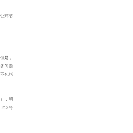
转让环节
。但是，
财务问题
并不包括
文），明
213号