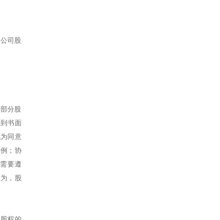
过公司股
者部分股
接到书面
视为同意
比例；协
否需要遵
认为，股
得股权的