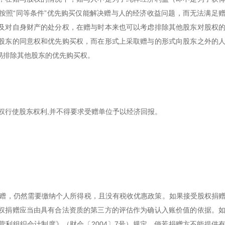
按照“同等条件”优先购买仅能解决赠与人的经济收益问题，而无法满足
及对自身财产的处分权，在赠与时本来也可以考虑排除其他股东对股权
股东的同意权和优先购买权，而在形式上采取赠与的形式向股东之外的
易排除其他股东的优先购买权。
权行使股东权利,并不得要求受赠单位予以经济回报。
捐赠，仍然需要缴纳个人所得税，且没有税收优惠政策。如果接受股权捐
权捐赠应当由具有合法资质的第三方的评估作为确认入账价值的依据。
利组织会计制度》（财会〔2004〕7号）规定，倘若捐赠方不能提供