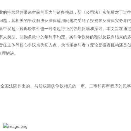
集型企业的持续经营带来空前的压力与诸多挑战，新《公司法》实施后对于过
问题，其相关的争议解决及法律适用问题均受到了投资界及法律实务界
集中发起回购诉讼事件也一时引起行业的强烈反响和探讨。本文旨在通
事人类型、回购条款中的年利率约定、案件争议标的额以及裁判结果的
责任主体等核心争议点为切入点，为市场参与者（无论是投资机构还是
合理解决。
577篇全国法院作出的、与股权回购争议相关的一审、二审和再审程序的民