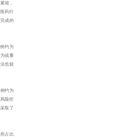
续紧缩，
物医药行
未完成的
比例约为
行为或重
做法也较
比例约为
于风险控
能采取了
中所占比