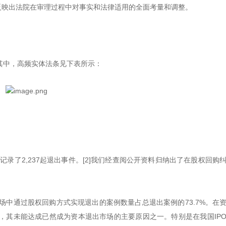
数据均反映出法院在审理过程中对事实和法律适用的全面考量和调整。
其中，高频实体法条见下表所示：
记录了2,237起退出事件。[2]我们经查阅公开资料归纳出了在股权回购
市场中通过股权回购方式实现退出的案例数量占总退出案例的73.7%。在
，其未能达成已然成为资本退出市场的主要原因之一。特别是在我国IP