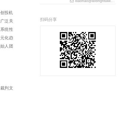
xiaohao@allbrightlaw.com
往创投机
扫码分享
的广泛关
过系统性
多元化趋
创始人团
事裁判文