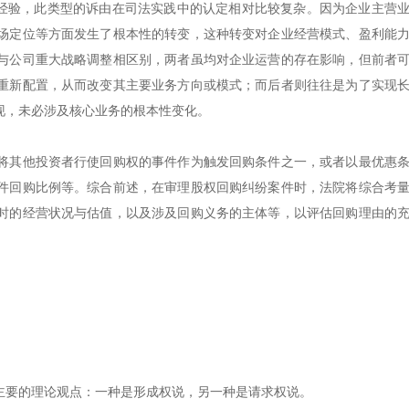
的经验，此类型的诉由在司法实践中的认定相对比较复杂。因为企业主营
场定位等方面发生了根本性的转变，这种转变对企业经营模式、盈利能
与公司重大战略调整相区别，两者虽均对企业运营的存在影响，但前者
重新配置，从而改变其主要业务方向或模式；而后者则往往是为了实现
现，未必涉及核心业务的根本性变化。
将其他投资者行使回购权的事件作为触发回购条件之一，或者以最优惠
件回购比例等。综合前述，在审理股权回购纠纷案件时，法院将综合考
时的经营状况与估值，以及涉及回购义务的主体等，以评估回购理由的
主要的理论观点：一种是形成权说，另一种是请求权说。