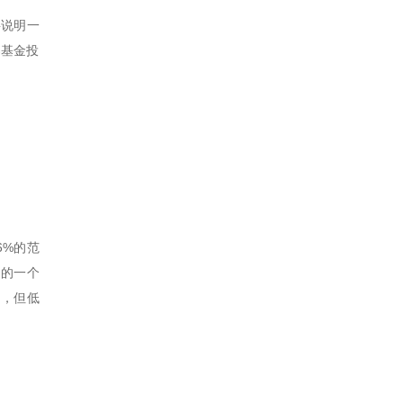
要说明一
募基金投
6%的范
场的一个
当，但低