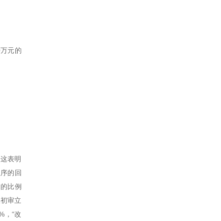
0万元的
，这表明
程序的回
求的比例
从初审立
%，“改