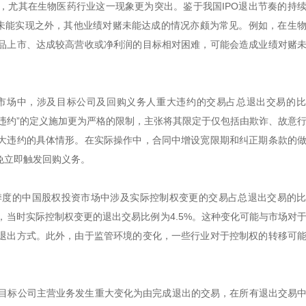
，尤其在生物医药行业这一现象更为突出。鉴于我国IPO退出节奏的持
O未能实现之外，其他业绩对赌未能达成的情况亦颇为常见。例如，在生
品上市、达成较高营收或净利润的目标相对困难，可能会造成业绩对赌
投资市场中，涉及目标公司及回购义务人重大违约的交易占总退出交易的
大违约”的定义施加更为严格的限制，主张将其限定于仅包括由欺诈、故意
大违约的具体情形。在实际操作中，合同中增设宽限期和纠正期条款的
免立即触发回购义务。
三季度的中国股权投资市场中涉及实际控制权变更的交易占总退出交易的
趋势，当时实际控制权变更的退出交易比例为4.5%。这种变化可能与市场对
退出方式。此外，由于监管环境的变化，一些行业对于控制权的转移可
年以目标公司主营业务发生重大变化为由完成退出的交易，在所有退出交易