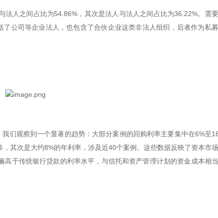
人之间占比为54.86%，其次是法人与法人之间占比为36.22%。需
包括了公司等企业法人，也包含了合伙企业这类非法人组织，后者作为私
，我们观察到一个显著的趋势：大部分案例的回购利率主要集中在6%至1
多，其次是大约8%的年利率，涉及近40个案例。这些数据反映了资本市
遍高于传统银行贷款的利率水平，与信托和资产管理计划的资金成本相