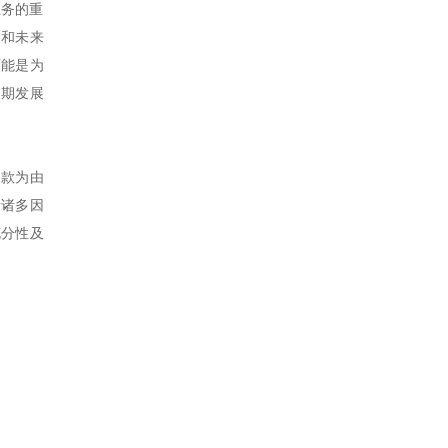
业务的重
力和未来
可能是为
长期发展
条款为由
量诸多因
充分性及