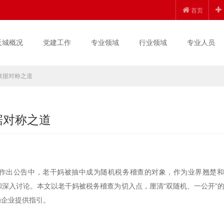
首页
天城概况
党建工作
专业领域
行业领域
专业人员
的数据对称之道
据对称之道
7号作出公告中，老干妈被抽中成为随机税务稽查的对象，作为业界翘楚
和深入讨论。本文以老干妈被税务稽查为切入点，厘清“双随机、一公开”
为企业提供指引。