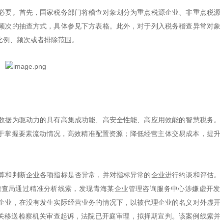
必要。首先，国家税务部门将稽查对象划分为重点税源企业、非重点税
频次的抽查方式，具体参见下方表格。此外，对于列入税务稽查异常对
比例、频次或者排除范围。
数据为驱动力的具有高集成功能、高安全性能、高应用效能的智慧税务
助于掌握要素流动情况，高效精准配置资源；降低经营主体交易成本，提
算和判断企业各项指标是否异常，并对指标异常的企业进行约谈和评估
稽查局通过精准分析线索，发现青海某企业管理咨询服务中心涉嫌虚开
企业，在没有发生实际经营业务的情况下，以被代理企业的名义对外虚
机关移送检察机关审查起诉，法院已开庭审理，拟择期宣判。该案例线索