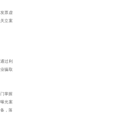
开发票虚
机关立案
业通过利
企业骗取
部门掌握
个曝光案
准备，落