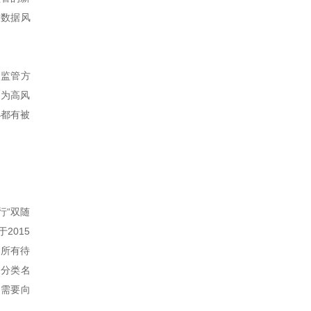
大数据风
政监管方
级为高风
小都有被
行“双随
2015
。所有待
象分类名
均需要向