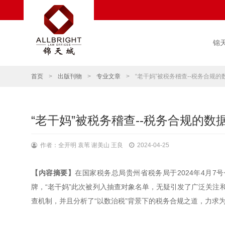
锦
首页
>
出版刊物
>
专业文章
>
“老干妈”被税务稽查--税务合规
“老干妈”被税务稽查--税务合规的数
作者：全开明 袁苇 谢美山 王良
2024-04-25
【内容摘要】
在国家税务总局贵州省税务局于2024年4月
牌，“老干妈”此次被列入抽查对象名单，无疑引发了广泛关注
查机制，并且分析了“以数治税”背景下的税务合规之道，力求