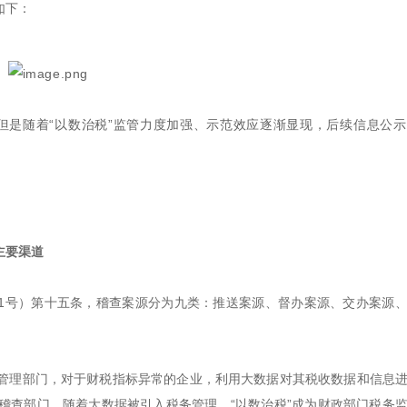
如下：
但是随着“以数治税”监管力度加强、示范效应逐渐显现，后续信息公
主要渠道
71号）第十五条，稽查案源分为九类：推送案源、督办案源、交办案源
管理部门，对于财税指标异常的企业，利用大数据对其税收数据和信息
稽查部门。随着大数据被引入税务管理，“以数治税”成为财政部门税务