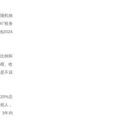
中随机抽
叫“税务
2024
查比例和
规模、收
就是不设
20%左
纳税人，
。3年内