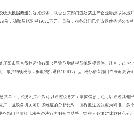
税收大数据筛选
的疑点线索，联合公安部门查处某生产企业涉嫌取得虚
9份，骗取留抵退税19.31万元。目前，税务部门已将该案件移送公安
处辽阳市双合货物运输有限公司骗取增值税留抵退税案件。经查，该企
，减少销项税额，骗取留抵退税10.81万元。税务稽查部门依法追缴该
息共享下，税务机关不仅可以通过税务方面掌握信息，还可以通过其他
更广，且税务机关可以多维度的分析比对，使得推送案源更为精准。多
是税务部门严厉打击税务违法行为的有力助手，纳税人必须对此做好充分