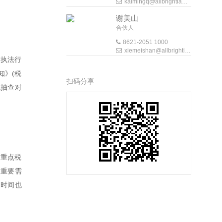
kaimingq@allbrightlaw.com
谢美山
合伙人
8621-2051 1000
xiemeishan@allbrightlaw.com
查执法行
知》(税
扫码分享
机抽查对
及重点税
的重要需
的时间也