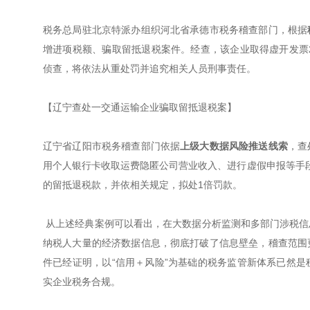
税务总局驻北京特派办组织河北省承德市税务稽查部门，根据
增进项税额、骗取留抵退税案件。经查，该企业取得虚开发票2
侦查，将依法从重处罚并追究相关人员刑事责任。
【辽宁查处一交通运输企业骗取留抵退税案】
辽宁省辽阳市税务稽查部门依据
上级大数据风险推送线索
，查
用个人银行卡收取运费隐匿公司营业收入、进行虚假申报等手段
的留抵退税款，并依相关规定，拟处1倍罚款。
从上述经典案例可以看出，在大数据分析监测和多部门涉税信
纳税人大量的经济数据信息，彻底打破了信息壁垒，稽查范围
件已经证明，以“信用＋风险”为基础的税务监管新体系已然
实企业税务合规。