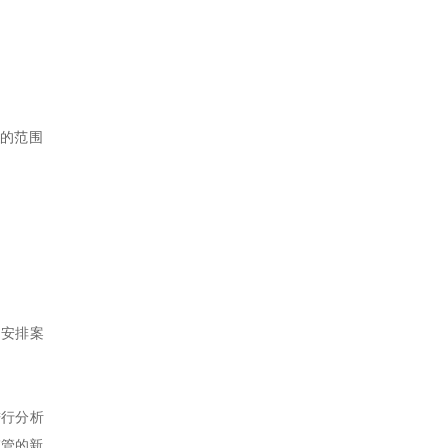
示的范围
、安排案
进行分析
监管的新