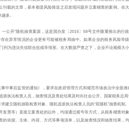
上刊载的文章，基本都是风险推送之后发现问题并立案稽查的案例。在
来越多。
一公开”随机抽查案源，这是国办发〔2015〕58号文件隆重推出的行
营存在异常情况的企业更有可能被税务局抽中。如果企业的税务风险等
部门列为违法失信联合惩戒等情形。在大数据严查之下，企业不论规模大
规范事中事后监管的通知》，要求在政府管理方式和规范市场执法中全面推
选派执法检查人员，抽查情况及查处结果及时向社会公开。国家税务总局于
要求建立随机抽取检查对象、随机选派执法检查人员的“双随机”抽查机制
开发票等）直接立案查处的以外，均须通过摇号等方式，从税务稽查对
查的依据、主体、内容、方式等事项清单，以及抽查情况和抽查结果，