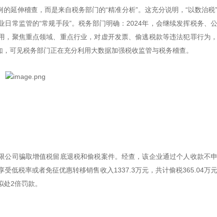
的延伸稽查，而是来自税务部门的“精准分析”。这充分说明，“以数治税
日常监管的“常规手段”。税务部门明确：2024年，会继续发挥税务、
用，聚焦重点领域、重点行业，对虚开发票、偷逃税款等违法犯罪行为
知，可见税务部门正在充分利用大数据加强税收监管与税务稽查。
限公司骗取增值税留底退税和偷税案件。经查，该企业通过个人收款不
受低税率或者免征优惠转移销售收入1337.3万元，共计偷税365.04万
拟处2倍罚款。