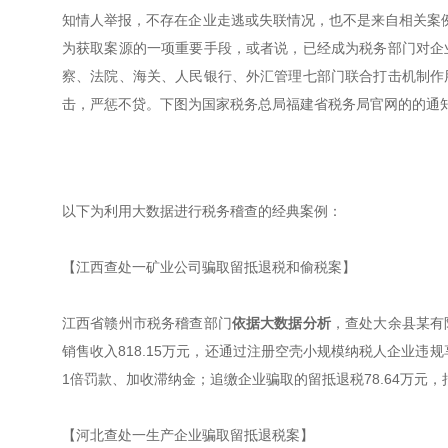
知情人举报，不存在企业走逃或失联情况，也不是来自相关案例
为获取案源的一项重要手段，或者说，已经成为税务部门对企业
察、法院、海关、人民银行、外汇管理七部门联合打击机制作
击，严惩不贷。下图为国家税务总局福建省税务局官网的的通
以下为利用大数据进行税务稽查的经典案例：
【江西查处一矿业公司骗取留抵退税和偷税案】
江西省赣州市税务稽查部门
依据大数据分析
，查处大余县某有
销售收入818.15万元，还通过注册空壳小规模纳税人企业违规享
1倍罚款、加收滞纳金；追缴企业骗取的留抵退税78.64万元，
【河北查处一生产企业骗取留抵退税案】