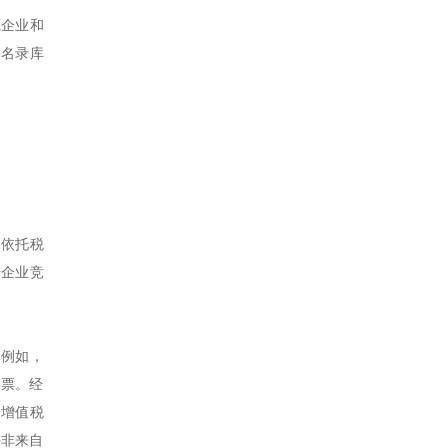
源企业和
象名录库
。依托税
升企业竞
。例如，
发票。经
开增值税
并非来自