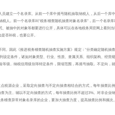
法人员建立一个名录库。从前一个库中摇号随机抽取纳税人，从后一个库
税人。前一个名录库叫“税务稽查随机抽查对象名录库”，后一个名录库
式、被抽中的对象等都要进行公开，具体可以在各地税务局官网上看到当地
如是否补税，也要公开。
不同。因此《推进税务稽查随机抽查实施方案》规定：“分类确定随机抽
系列设定条件，诸如对象类型、行业、性质、隶属关系、组织架构、经营
险等级、纳税信用级别等特定条件，限缩范围，再摇号抽取。不定向，
点税源企业，采取定向抽查与不定向抽查相结合的方式，每年抽查比例
抽查为主、辅以不定向抽查的方式，每年抽查比例不超过3%。对非企业
税务稽查异常对象名录库的企业，要加大抽查力度，提高抽查比例和频次