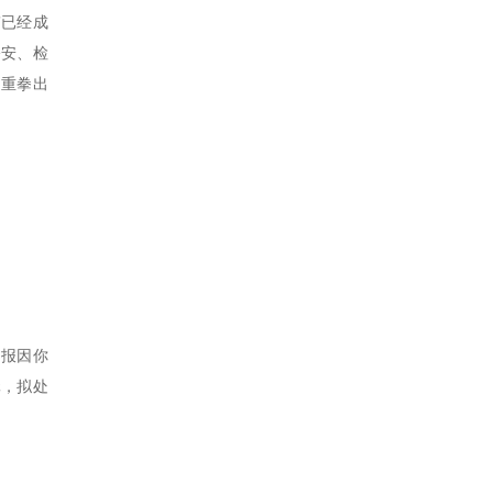
”已经成
公安、检
，重拳出
申报因你
元，拟处