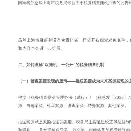
国家税务总局上海市税务局最新关于税务稽查随机抽查的公告
虽然上海市目前并没有像贵州省一样公开被稽查对象名单，
和内容也会进一步扩展。
二、如何理解“双随机、一公开”的税务稽查机制
（一）稽查案源发现的厘清——推送案源成为未来案源发现的
根据《税务稽查案源管理办法（试行）》（税总发〔2016〕
源、自选案源、检举案源、协查案源、转办案源、其他案源。
推送案源就是风险推送的案源。税务局主要通过设置风险控制
和研判，一旦发现纳税异常，就会第一时间将风险提示推送给