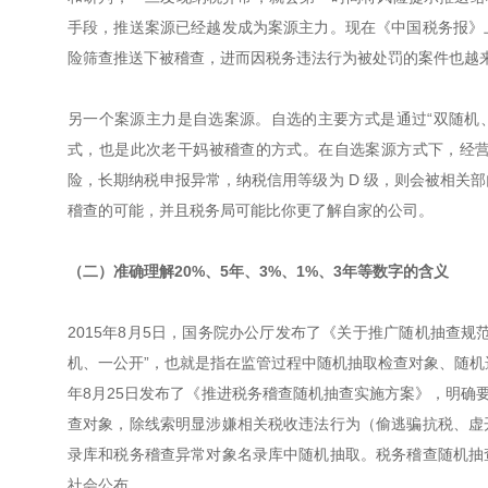
手段，推送案源已经越发成为案源主力。现在《中国税务报》
险筛查推送下被稽查，进而因税务违法行为被处罚的案件也越
另一个案源主力是自选案源。自选的主要方式是通过“双随机、
式，也是此次老干妈被稽查的方式。在自选案源方式下，经
险，长期纳税申报异常，纳税信用等级为 D 级，则会被相关
稽查的可能，并且税务局可能比你更了解自家的公司。
（二）准确理解20%、5年、3%、1%、3年等数字的含义
2015年8月5日，国务院办公厅发布了《关于推广随机抽查
机、一公开”，也就是指在监管过程中随机抽取检查对象、随机
年8月25日发布了《推进税务稽查随机抽查实施方案》，明确
查对象，除线索明显涉嫌相关税收违法行为（偷逃骗抗税、虚
录库和税务稽查异常对象名录库中随机抽取。税务稽查随机抽
社会公布。