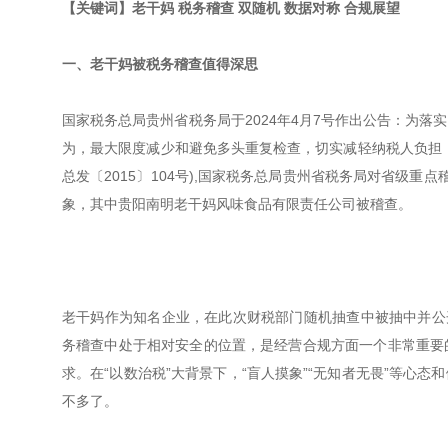
【关键词】老干妈 税务稽查 双随机 数据对称 合规展望
一、老干妈被税务稽查值得深思
国家税务总局贵州省税务局于2024年4月7号作出公告：为
为，最大限度减少和避免多头重复检查，切实减轻纳税人负担
总发〔2015〕104号),国家税务总局贵州省税务局对省级重
象，其中贵阳南明老干妈风味食品有限责任公司被稽查。
老干妈作为知名企业，在此次财税部门随机抽查中被抽中并公
务稽查中处于相对安全的位置，是经营合规方面一个非常重要
求。在“以数治税”大背景下，“盲人摸象”“无知者无畏”等心
不多了。