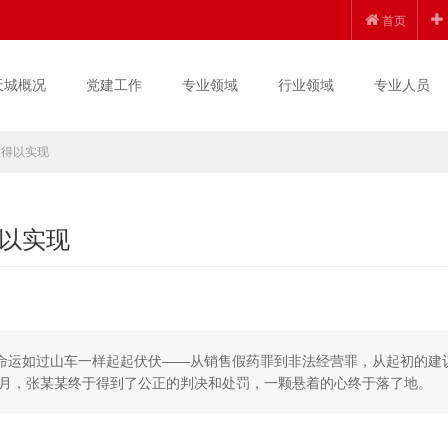
首页
天城概况
党建工作
专业领域
行业领域
专业人员
正得以实现
以实现
心情和命运如过山车一样起起伏伏——从销售假药罪到非法经营罪，从起初的建
月，张某某终于得到了公正的判决和处罚，一颗悬着的心终于落了地。