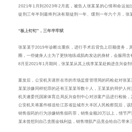
2021年1月到2023年2月底，被告人张某某的心情和命
徒刑三年半到最终判决有期徒刑一年、缓刑一年六个月，张
“板上钉钉”，三年半牢狱
张某某于2019年诊断出重疾，进行手术后背负上巨额债务
圈，一些健身人士为了更快地练成肌肉发达的身材，会服用含有
8月至2021年1月期间，张某某从其上线李某某处购进含兴奋剂
案发后，公安机关请所在市的市场监督管理局的药检处对张某
某某涉嫌同样犯罪的还有王某某等数十人，王某某的辩护人何
机关遂委托国家体育总局反兴奋剂中心对涉案产品进行检验，
公安机关将案件移送给江苏省盐城市大丰区人民检察院后，该
销售假药的行为涉嫌销售假药罪，销售金额20万以上，情节
某未曾想到自己贪图金钱利益，销售增肌产品竟会给自己带来