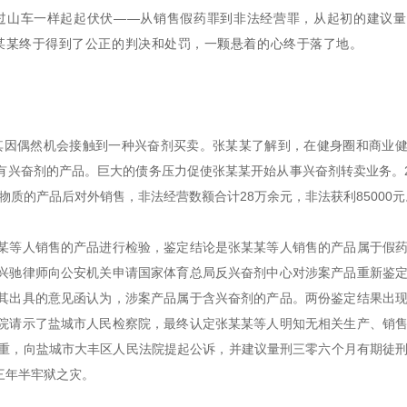
运如过山车一样起起伏伏——从销售假药罪到非法经营罪，从起初的建议
某某终于得到了公正的判决和处罚，一颗悬着的心终于落了地。
，其因偶然机会接触到一种兴奋剂买卖。张某某了解到，在健身圈和商业
兴奋剂的产品。巨大的债务压力促使张某某开始从事兴奋剂转卖业务。2
物质的产品后对外销售，非法经营数额合计28万余元，非法获利85000元
某等人销售的产品进行检验，鉴定结论是张某某等人销售的产品属于假
兴驰律师向公安机关申请国家体育总局反兴奋剂中心对涉案产品重新鉴
其出具的意见函认为，涉案产品属于含兴奋剂的产品。两份鉴定结果出
院请示了盐城市人民检察院，最终认定张某某等人明知无相关生产、销
严重，向盐城市大丰区人民法院提起公诉，并建议量刑三零六个月有期徒
三年半牢狱之灾。