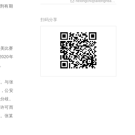
hexingchi@allbrightlaw.com
量刑有期
扫码分享
健美比赛
020年
。
药。与张
定，公安
现分歧。
售许可而
刑。张某