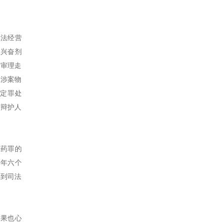
非法经营
反兴奋剂
于审理走
，涉案物
定罪处
了辩护人
假药罪的
一年六个
得到司法
结果也心