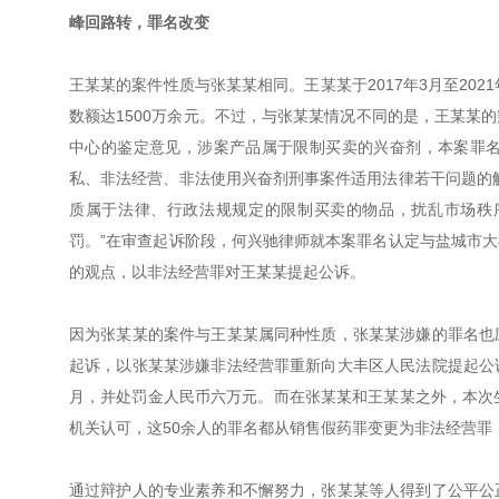
峰回路转，罪名改变
王某某的案件性质与张某某相同。王某某于2017年3月至202
数额达1500万余元。不过，与张某某情况不同的是，王某某
中心的鉴定意见，涉案产品属于限制买卖的兴奋剂，本案罪
私、非法经营、非法使用兴奋剂刑事案件适用法律若干问题的
质属于法律、行政法规规定的限制买卖的物品，扰乱市场秩
罚。”在审查起诉阶段，何兴驰律师就本案罪名认定与盐城市
的观点，以非法经营罪对王某某提起公诉。
因为张某某的案件与王某某属同种性质，张某某涉嫌的罪名也
起诉，以张某某涉嫌非法经营罪重新向大丰区人民法院提起公
月，并处罚金人民币六万元。而在张某某和王某某之外，本次
机关认可，这50余人的罪名都从销售假药罪变更为非法经营罪
通过辩护人的专业素养和不懈努力，张某某等人得到了公平公