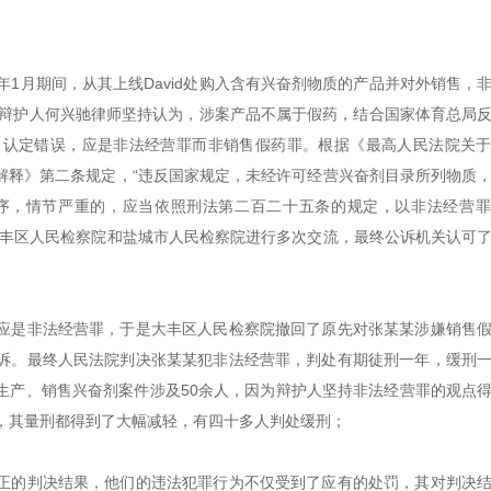
1年1月期间，从其上线David处购入含有兴奋剂物质的产品并对外销售，
的辩护人何兴驰律师坚持认为，涉案产品不属于假药，结合国家体育总局
名认定错误，应是非法经营罪而非销售假药罪。根据《最高人民法院关
解释》第二条规定，“违反国家规定，未经许可经营兴奋剂目录所列物质
序，情节严重的，应当依照刑法第二百二十五条的规定，以非法经营罪
大丰区人民检察院和盐城市人民检察院进行多次交流，最终公诉机关认可
应是非法经营罪，于是大丰区人民检察院撤回了原先对张某某涉嫌销售
诉。最终人民法院判决张某某犯非法经营罪，判处有期徒刑一年，缓刑
生产、销售兴奋剂案件涉及50余人，因为辩护人坚持非法经营罪的观点
，其量刑都得到了大幅减轻，有四十多人判处缓刑；
正的判决结果，他们的违法犯罪行为不仅受到了应有的处罚，其对判决