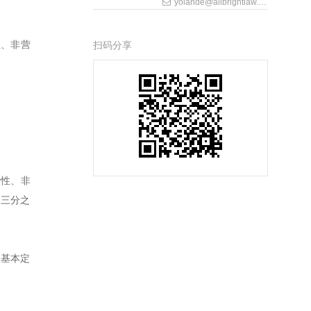
yolande@allbrightlaw.com
性、非营
扫码分享
际性、非
的三分之
的基本定